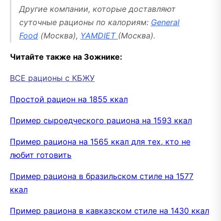
Другие компании, которые доставляют
суточные рационы по калориям:
General
Food
(Москва),
YAMDIET
(Москва).
Читайте также на Зожнике:
ВСЕ рационы с КБЖУ
Простой рацион на 1855 ккал
Пример сыроедческого рациона на 1593 ккал
Пример рациона на 1565 ккал для тех, кто не
любит готовить
Пример рациона в бразильском стиле на 1577
ккал
Пример рациона в кавказском стиле на 1430 ккал