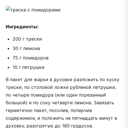
Ингредиенты:
200 г трески
30 г лимона
75 г помидоров
10 г петрушки
В пакет для жарки в духовке разложить по куску
трески, по столовой ­лож­ке рубленой петрушки,
по четыре помидора (или один порезанный
большой) и по соку четверти лимона. Завязать
герметично пакет, ­по­солив, поперчив
содержимое, и положить на пятнадцать минут в
духовку, разогретую до 180 гра­дусов.