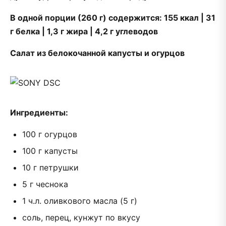
В одной порции (260 г) содержится: 155 ккал | 31
г белка | 1,3 г жира | 4,2 г углеводов
Салат из белокочанной капусты и огурцов
Ингредиенты:
100 г огурцов
100 г капусты
10 г петрушки
5 г чеснока
1 ч.л. оливкового масла (5 г)
соль, перец, кунжут по вкусу