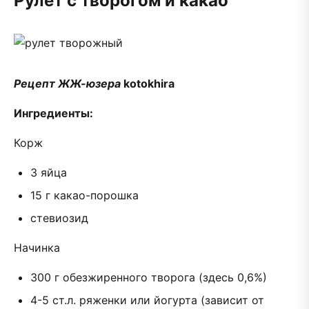
Рулет с творогом и какао
Рецепт ЖЖ-юзера
kotokhira
Ингредиенты:
Корж
3 яйца
15 г какао-порошка
стевиозид
Начинка
300 г обезжиренного творога (здесь 0,6%)
4-5 ст.л. ряженки или йогурта (зависит от