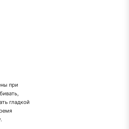
ены при
бивать,
ать гладкой
время
.