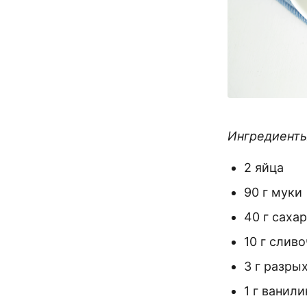
Ингредиенты 
2 яйца
90 г муки
40 г саха
10 г слив
3 г разры
1 г ванили