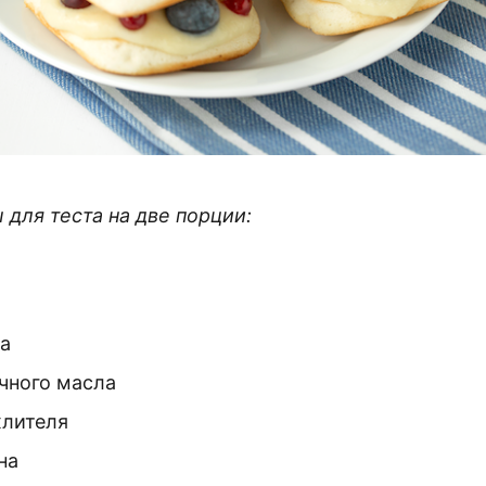
для теста на две порции:
ра
очного масла
хлителя
на