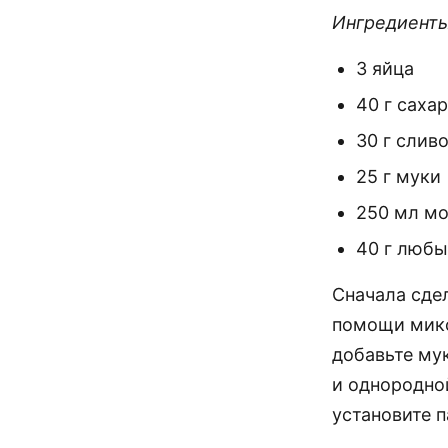
Ингредиенты
3 яйца
40 г саха
30 г слив
25 г муки
250 мл мо
40 г любы
Сначала сдел
помощи микс
добавьте му
и однородной
установите 