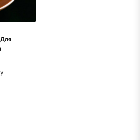
 Для
и
му