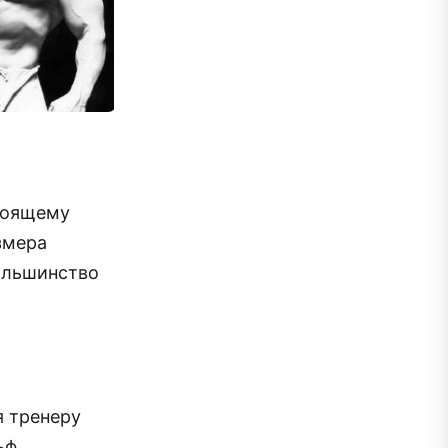
стоящему
змера
большинство
я тренеру
ьф