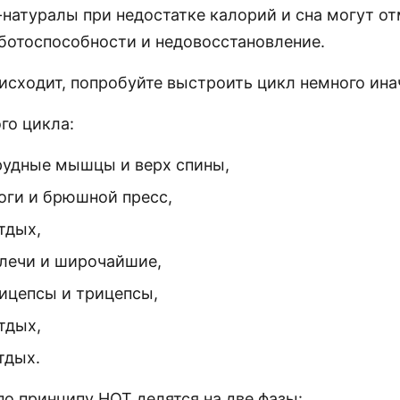
натуралы при недостатке калорий и сна могут о
ботоспособности и недовосстановление.
исходит, попробуйте выстроить цикл немного ина
го цикла:
грудные мышцы и верх спины,
ноги и брюшной пресс,
тдых,
плечи и широчайшие,
бицепсы и трицепсы,
тдых,
тдых.
по принципу НОТ делятся на две фазы: