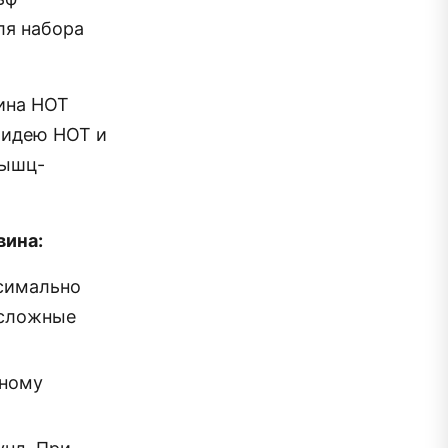
ля набора
вина НОТ
 идею НОТ и
мышц-
вина:
симально
 сложные
вному