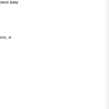
овке вам
ок, и