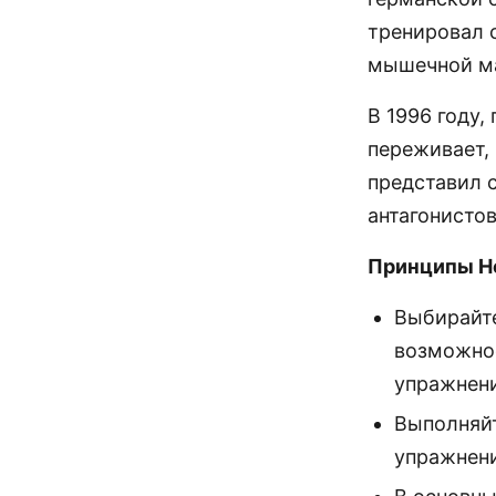
тренировал 
мышечной м
В 1996 году,
переживает,
представил 
антагонистов
Принципы Не
Выбирайте
возможно
упражнени
Выполняйт
упражнен