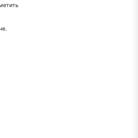
тметить
че.