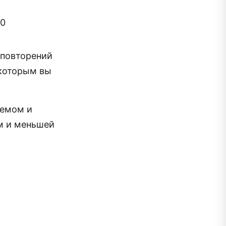
10
 повторений
 которым вы
ъемом и
м и меньшей