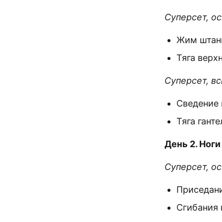
Суперсет, о
Жим штанг
Тяга верхн
Суперсет, в
Сведение 
Тяга ганте
День 2. Ноги
Суперсет, о
Приседани
Сгибания 