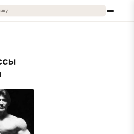
ссы
а