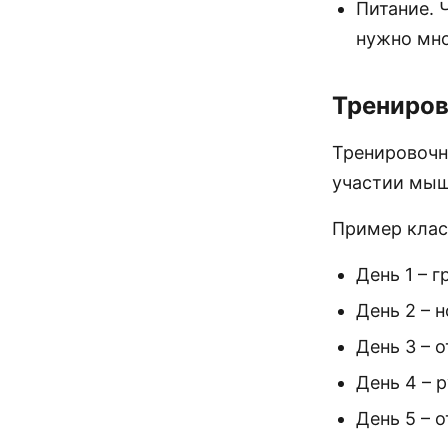
Питание. 
нужно мно
Трениров
Тренировочн
участии мыш
Пример клас
День 1 – 
День 2 – 
День 3 – о
День 4 – р
День 5 – о