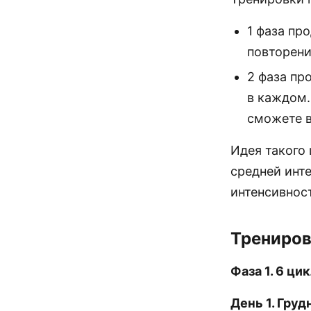
1 фаза пр
повторени
2 фаза пр
в каждом.
сможете в
Идея такого
средней инт
интенсивнос
Трениров
Фаза 1. 6 ци
День 1. Гр