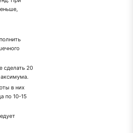
унд. При
еньше,
ыполнить
шечного
е сделать 20
максимума.
оты в них
а по 10-15
ледует