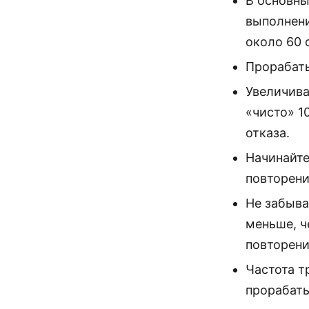
В основны
выполнени
около 60 
Прорабат
Увеличива
«чисто» 1
отказа.
Начинайте
повторени
Не забыва
меньше, ч
повторени
Частота т
прорабаты