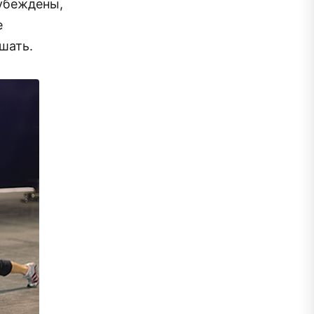
 убеждены,
е
шать.