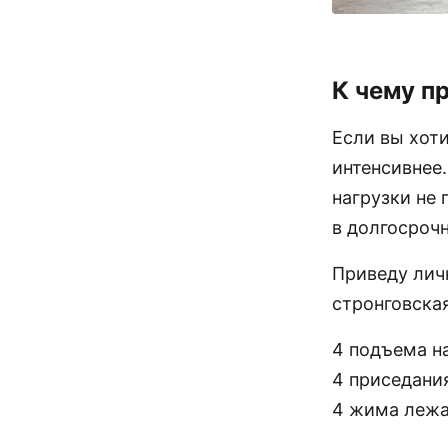
К чему п
Если вы хоти
интенсивнее
нагрузки не 
в долгосроч
Приведу лич
стронговска
4 подъема на
4 приседания
4 жима лежа 