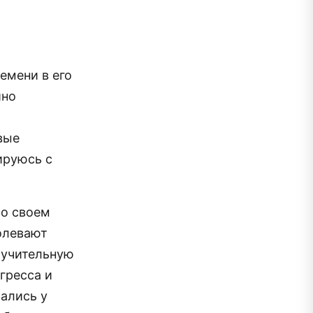
емени в его
йно
вые
ируюсь с
 о своем
олевают
 мучительную
гресса и
ались у