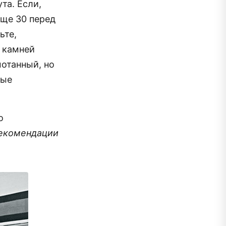
та. Если,
еще 30 перед
ьте,
а камней
мотанный, но
ные
о
екомендации