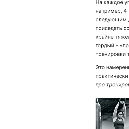
На каждое уп
например, 4 
следующим д
приседать со
крайне тяже
гордый – «п
тренировки 
Это намерен
практически 
про трениро