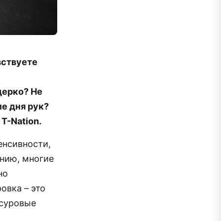
вствуете
дерко? Не
е дня рук?
T-Nation.
енсивности,
ению, многие
но
овка – это
 суровые