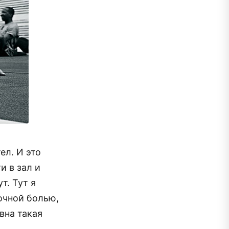
ел. И это
и в зал и
т. Тут я
вочной болью,
вна такая