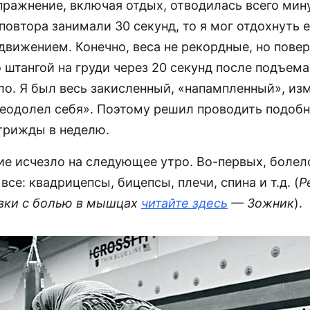
ражнение, включая отдых, отводилась всего мину
повтора занимали 30 секунд, то я мог отдохнуть 
вижением. Конечно, веса не рекордные, но повер
 штангой на груди через 20 секунд после подъем
ло. Я был весь закисленный, «напампленный», из
реодолел себя». Поэтому решил проводить подоб
трижды в неделю.
ие исчезло на следующее утро. Во-первых, болел
все: квадрицепсы, бицепсы, плечи, спина и т.д. (
Р
вки с болью в мышцах
читайте здесь
— Зожник
).