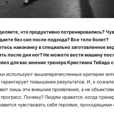
деляете, что продуктивно потренировались? Чу
аете без сил после подхода? Все тело болит?
тесь наизнанку в специально заготовленное ве
ть после дня ног? Не можете вести машину посл
вел для вас мнение тренера Кристиана Тибадо с 
ки используют вышеперечисленные критерии инт
е гарантирует повышение результатов. И, к сожал
ают лишь эти внешние проявления, а не объектив
прогресс. Почему? Людям нравится, когда тренир
равится чувствовать себя героями, проходящими