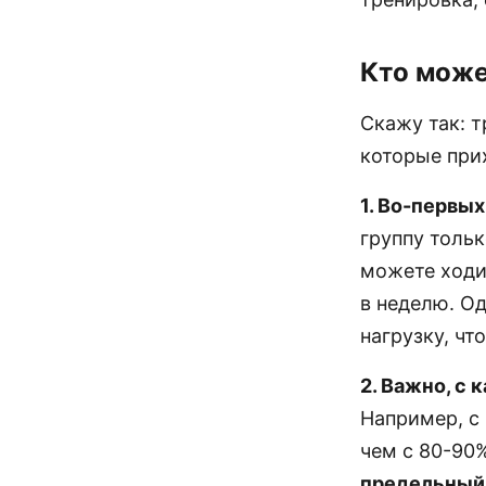
Кто може
Скажу так: т
которые прих
1. Во-первых
группу тольк
можете ходит
в неделю. О
нагрузку, чт
2. Важно, с 
Например, с
чем с 80-90%
предельный 