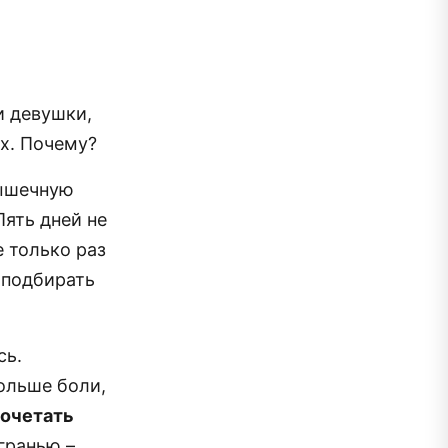
и девушки,
ах. Почему?
ышечную
Пять дней не
е только раз
 подбирать
сь.
ольше боли,
сочетать
гранью –