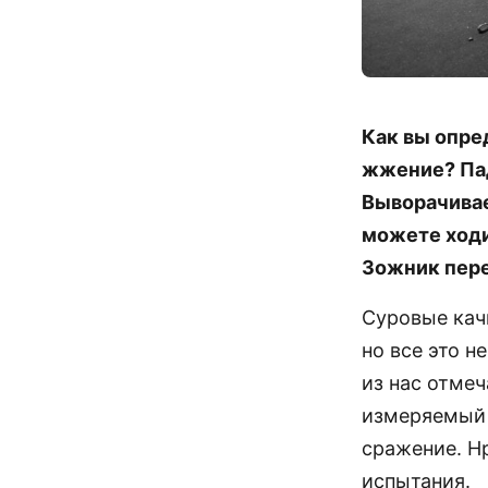
Как вы опре
жжение? Пад
Выворачивае
можете ходи
Зожник пере
Суровые кач
но все это н
из нас отмеч
измеряемый 
сражение. Н
испытания.