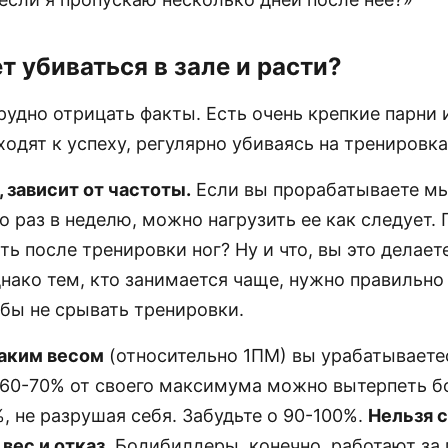
т убиваться в зале и расти
?
рудно отрицать факты. Есть очень крепкие парни 
одят к успеху, регулярно убиваясь на тренировк
, зависит от частоты.
Если вы прорабатываете м
о раз в неделю, можно нагрузить ее как следует. 
ь после тренировки ног? Ну и что, вы это делает
днако тем, кто занимается чаще, нужно правильно
обы не срывать тренировки.
каким весом
(относительно 1ПМ) вы урабатываете
 60-70% от своего максимума можно вытерпеть б
, не разрушая себя. Забудьте о 90-100%.
Нельзя 
вес и отказ
. Бодибилдеры, конечно, работают за 