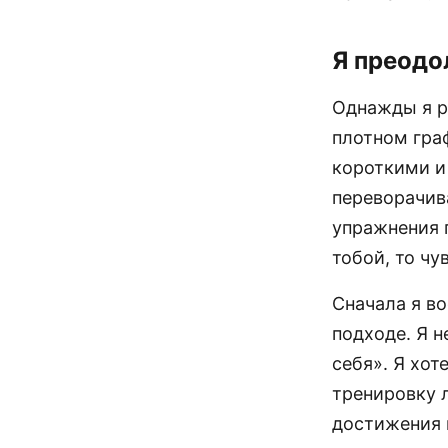
Я преодо
Однажды я р
плотном гра
короткими и
переворачив
упражнения п
тобой, то чу
Сначала я во
подходе. Я 
себя». Я хот
тренировку 
достижения 