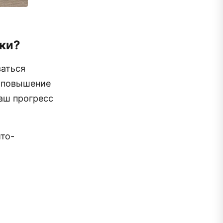
ки
?
ваться
а повышение
ваш прогресс
то-