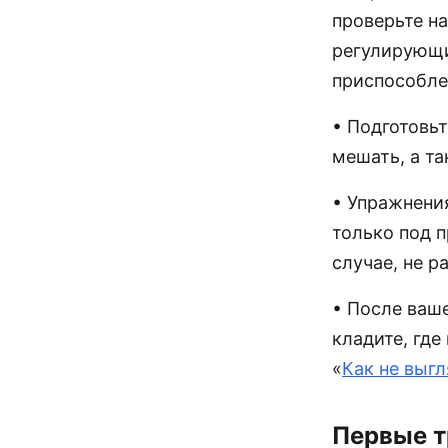
проверьте н
регулирующи
приспособле
• Подготовьт
мешать, а та
• Упражнени
только под 
случае, не р
• После ваше
кладите, где
«
Как не выг
Первые т