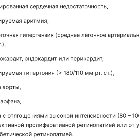
ированная сердечная недостаточность,
ируемая аритмия,
гочная гипертензия (среднее лёгочное артериаль
.),
окардит, эндокардит или перикардит,
руемая гипертония (> 180/110 мм рт. ст.),
е аорты,
арфана,
а с отягощениями высокой интенсивности (80 – 1
 активной пролиферативной ретинопатией или от 
бетической ретинопатией.