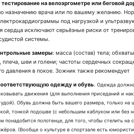
 тестирование на велоэргометре или беговой д
по назначению врача или по вашему желанию. Но
электрокардиограммы под нагрузкой и ультразву
я сердца исключают серьёзные риски от трениро
судистой системы.
онтрольные замеры
: масса (состав) тела; обхваты
, плеча, шеи и голени; частоты сердечных сокращ
го давления в покое. Зожник также рекомендует
соответствующую одежду и обувь
.
Одежда должн
сковывать движения (для выполнения приседаний и нак
удой). Обувь должна быть вашего размера, только на 
кой, тонкой подошве (с небольшим каблуком или без н
вам понадобится полотенце, для того, чтобы стелить на 
жёров. (Вообще о культуре в спортзале есть юморист