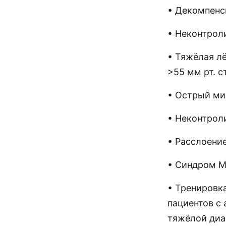
• Декомпенс
• Неконтрол
• Тяжёлая лё
>55 мм рт. ст
• Острый ми
• Неконтроли
• Расслоени
• Синдром М
• Тренировк
пациентов с
тяжёлой диа