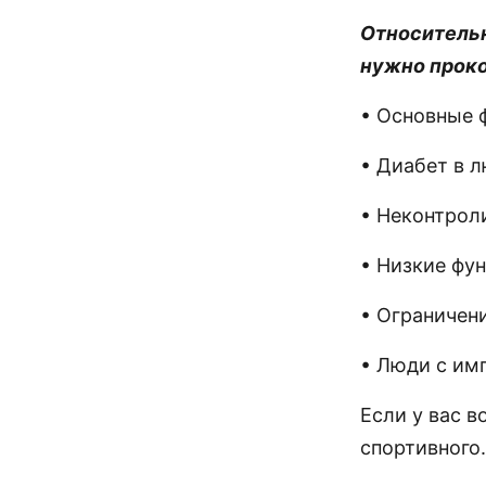
Относительн
нужно проко
• Основные 
• Диабет в 
• Неконтроли
• Низкие фу
• Ограничен
• Люди с им
Если у вас в
спортивного.