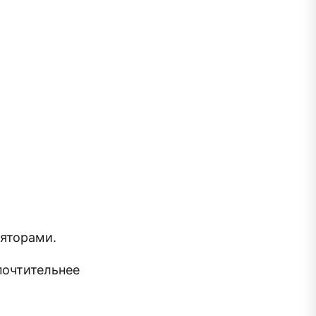
яторами.
почтительнее