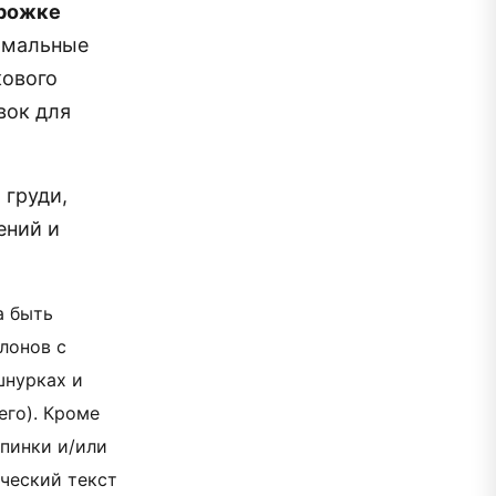
орожке
рмальные
кового
вок для
 груди,
ений и
а быть
лонов с
шнурках и
его). Кроме
спинки и/или
ический текст