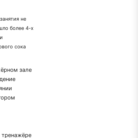
занятия не
шло более 4-х
ви
ового сока
жёрном зале
дение
янии
отором
а тренажёре