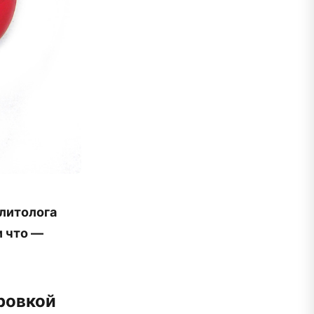
литолога
и что —
ровкой