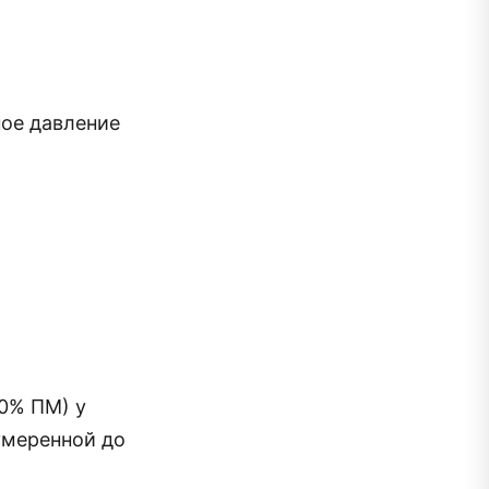
ное давление
00% ПМ) у
умеренной до