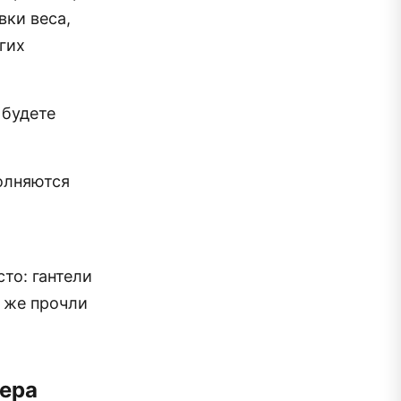
вки веса,
гих
 будете
полняются
то: гантели
ы же прочли
нера