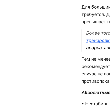
Для большин
требуется. 
превышает п
Более того
тренировк
опорно-дв
Тем не мене
рекомендует
случае не п
противопока
Абсолютные
• Нестабиль