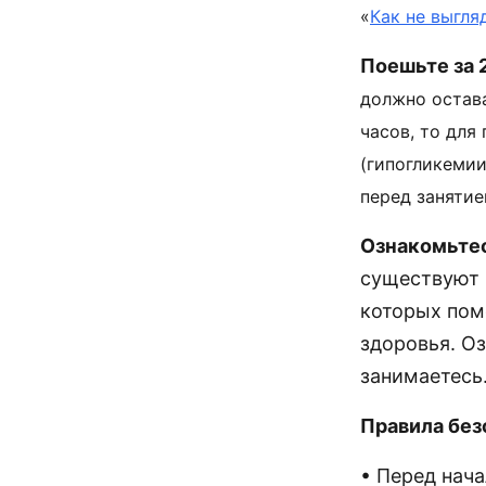
«
Как не выгля
Поешьте за 2
должно остава
часов, то для
(гипогликемии
перед занятие
Ознакомьтес
существуют 
которых пом
здоровья. О
занимаетесь
Правила без
• Перед нач