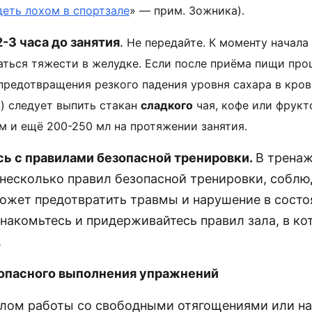
деть лохом в спортзале
» — прим. Зожника).
-3 часа до занятия
.
Не передайте. К моменту начала 
ться тяжести в желудке. Если после приёма пищи про
 предотвращения резкого падения уровня сахара в кро
) следует выпить стакан
сладкого
чая, кофе или фрукт
м и ещё 200-250 мл на протяжении занятия.
ь с правилами безопасной тренировки.
В трена
несколько правил безопасной тренировки, соблю
ожет предотвратить травмы и нарушение в состо
знакомьтесь и придерживайтесь правил зала, в к
.
опасного выполнения упражнений
алом работы со свободными отягощениями или н