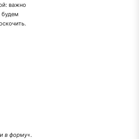
ой: важно
, будем
оскочить.
и в форму
«.