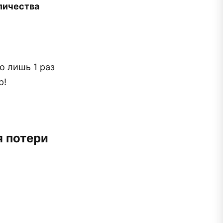
личества
о лишь 1 раз
р!
.
я потери