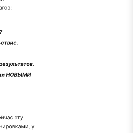
агов:
?
ьствие.
результатов.
шими НОВЫМИ
ейчас эту
нировками, у