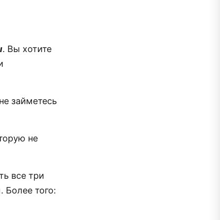
ы
. Вы хотите
и
 не займетесь
торую не
ть все три
. Более того: