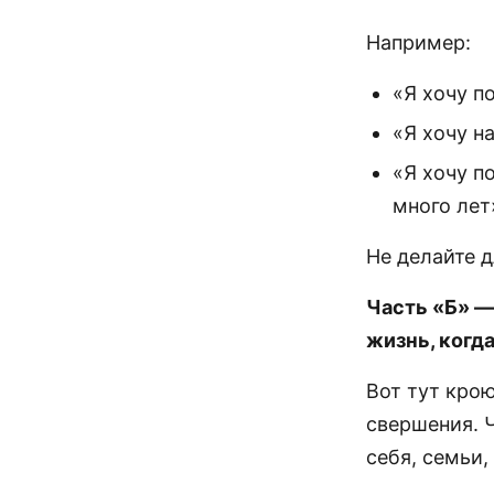
Например:
«Я хочу по
«Я хочу н
«Я хочу п
много лет
Не делайте д
Часть «Б» —
жизнь, когд
Вот тут кро
свершения. Ч
себя, семьи