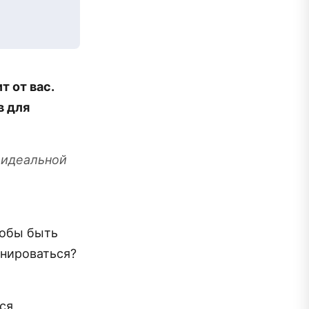
 от вас.
в для
 идеальной
тобы быть
енироваться?
ься