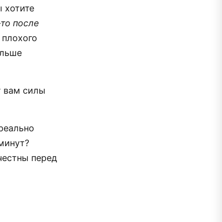
 хотите
-то после
 плохого
ольше
т вам силы
.
реально
 минут?
 честны перед