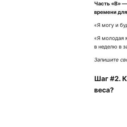
Часть «В» —
времени для
«Я могу и бу
«Я молодая м
в неделю в з
Запишите св
Шаг #2. 
веса?