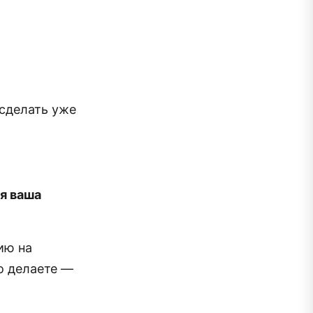
 сделать уже
ся ваша
ию на
то делаете —