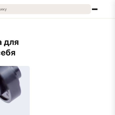
 для
себя