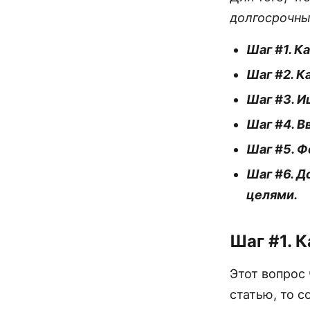
долгосрочны
Шаг #1. К
Шаг #2. К
Шаг #3. И
Шаг #4. В
Шаг #5. Ф
Шаг #6. 
целями.
Шаг #1. К
Этот вопрос 
статью, то 