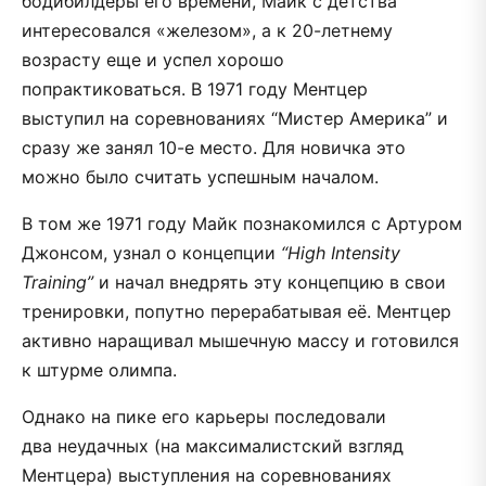
бодибилдеры его времени, Майк с детства
интересовался «железом», а к 20-летнему
возрасту еще и успел хорошо
попрактиковаться. В 1971 году Ментцер
выступил на соревнованиях “Мистер Америка” и
сразу же занял 10-е место. Для новичка это
можно было считать успешным началом.
В том же 1971 году Майк познакомился с Артуром
Джонсом, узнал о концепции
“High Intensity
Training”
и начал внедрять эту концепцию в свои
тренировки, попутно перерабатывая её. Ментцер
активно наращивал мышечную массу и готовился
к штурме олимпа.
Однако на пике его карьеры последовали
два неудачных (на максималистский взгляд
Ментцера) выступления на соревнованиях