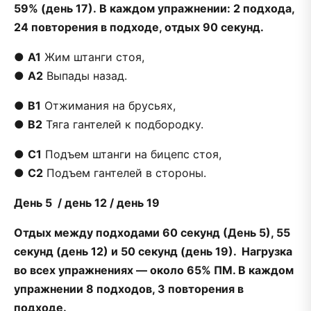
59% (день 17).
В каждом упражнении: 2 подхода,
24 повторения в подходе, отдых 90 секунд.
●
А1
Жим штанги стоя,
●
А2
Выпады назад.
●
В1
Отжимания на брусьях,
●
В2
Тяга гантелей к подбородку.
●
С1
Подъем штанги на бицепс стоя,
●
С2
Подъем гантелей в стороны.
День 5 / день 12 / день 19
Отдых между подходами 60 секунд (День 5), 55
секунд (день 12) и 50 секунд (день 19). Нагрузка
во всех упражнениях — около 65% ПМ. В каждом
упражнении 8 подходов, 3 повторения в
подходе.