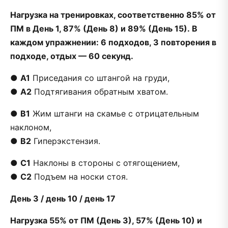
Нагрузка на тренировках, соответственно 85% от
ПМ в День 1, 87% (День 8) и 89% (День 15). В
каждом упражнении: 6 подходов, 3 повторения в
подходе, отдых — 60 секунд.
●
А1
Приседания со штангой на груди,
●
А2
Подтягивания обратным хватом.
●
В1
Жим штанги на скамье с отрицательным
наклоном,
●
В2
Гиперэкстензия.
●
С1
Наклоны в стороны с отягощением,
●
С2
Подъем на носки стоя.
День 3 / день 10 / день 17
Нагрузка 55% от ПМ (День 3), 57% (День 10) и