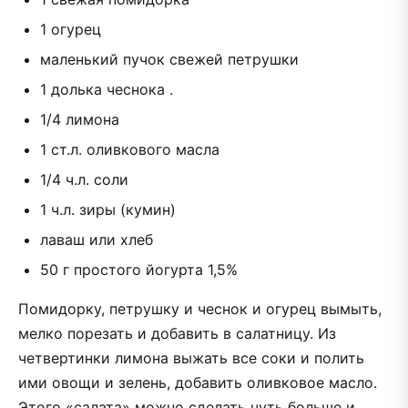
1 огурец
маленький пучок свежей петрушки
1 долька чеснока .
1/4 лимона
1 ст.л. оливкового масла
1/4 ч.л. соли
1 ч.л. зиры (кумин)
лаваш или хлеб
50 г простого йогурта 1,5%
Помидорку, петрушку и чеснок и огурец вымыть,
мелко порезать и добавить в салатницу. Из
четвертинки лимона выжать все соки и полить
ими овощи и зелень, добавить оливковое масло.
Этого «салата» можно сделать чуть больше и