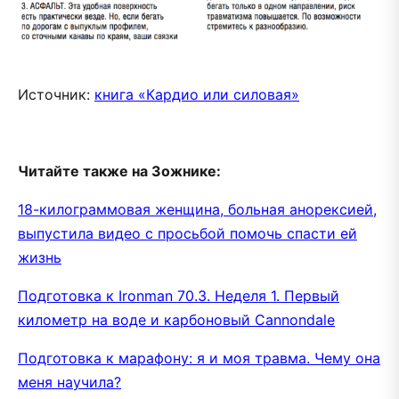
Источник:
книга «Кардио или силовая»
Читайте также на Зожнике:
18-килограммовая женщина, больная анорексией,
выпустила видео с просьбой помочь спасти ей
жизнь
Подготовка к Ironman 70.3. Неделя 1. Первый
километр на воде и карбоновый Cannondale
Подготовка к марафону: я и моя травма. Чему она
меня научила?