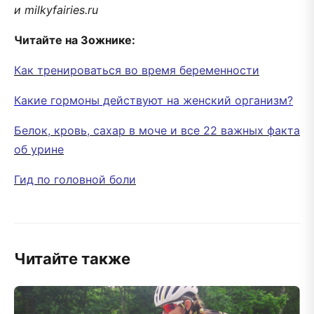
и milkyfairies.ru
Читайте на Зожнике:
Как тренироваться во время беременности
Какие гормоны действуют на женский организм?
Белок, кровь, сахар в моче и все 22 важных факта
об урине
Гид по головной боли
Читайте также