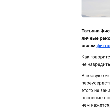
Татьяна Фис
личные реко
своем
фитне
Как говоритс
не навредить
В первую оч
переусердст
этого не за
основные ор
чем кажется,