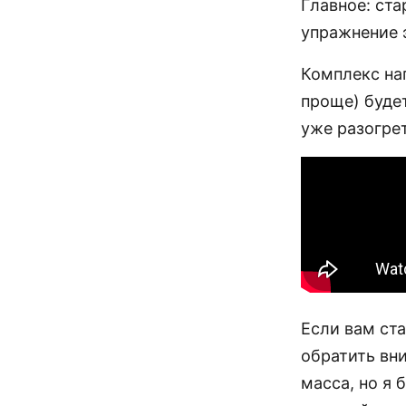
Главное: ст
упражнение э
Комплекс нап
проще) будет
уже разогре
Если вам ста
обратить вн
масса, но я 