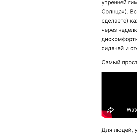
утренней ги
Солнца»). Вс
сделаете) к
через недел
дискомфортн
сидячей и ст
Самый прост
Для людей, 