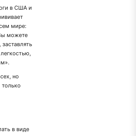
оги в США и
рививает
сем мире:
 Вы можете
 заставлять
 легкостью,
им».
сех, но
а только
ать в виде