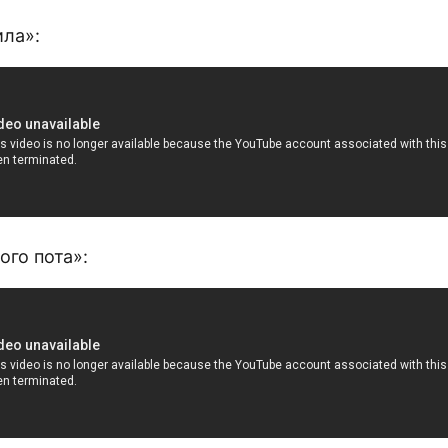
ила»:
ого пота»: