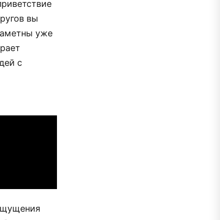
приветствие
кругов вы
заметны уже
ирает
дей с
 ощущения