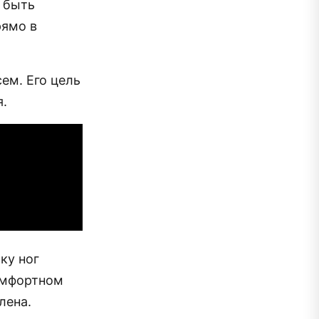
т быть
рямо в
ем. Его цель
я.
ку ног
омфортном
лена.