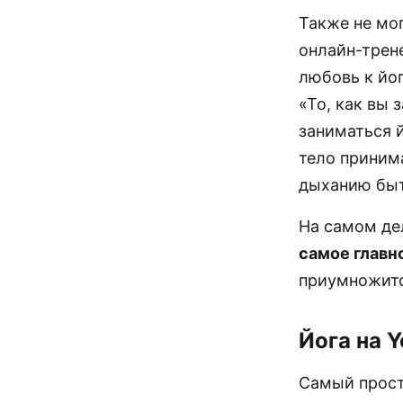
Также не мо
онлайн-трен
любовь к йо
«То, как вы 
заниматься 
тело принима
дыханию быт
На самом дел
самое главн
приумножитс
Йога на 
Самый прост