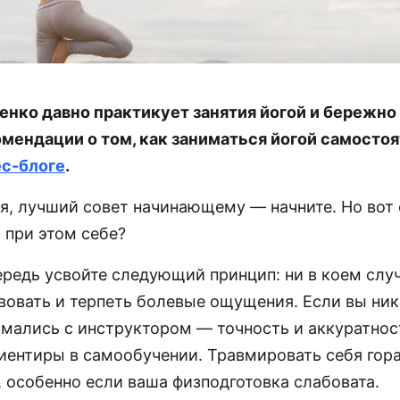
енко давно практикует занятия йогой и бережн
мендации о том, как заниматься йогой самостоя
с-блоге
.
я, лучший совет начинающему — начните. Но вот с
 при этом себе?
ередь усвойте следующий принцип: ни в коем слу
вовать и терпеть болевые ощущения. Если вы ник
нимались с инструктором — точность и аккуратно
иентиры в самообучении. Травмировать себя гора
 особенно если ваша физподготовка слабовата.