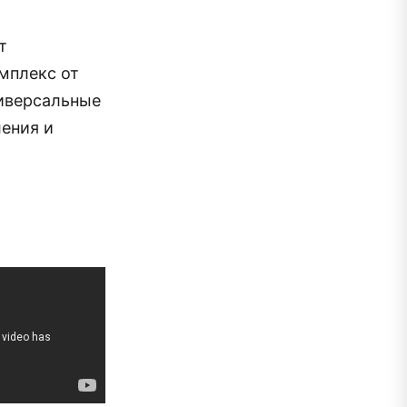
т
омплекс от
ниверсальные
ления и