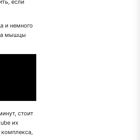
ить, если
а и немного
гда мышцы
минут, стоит
tube их
 комплекса,