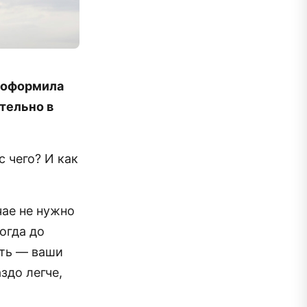
о оформила
тельно в
 чего? И как
чае не нужно
огда до
сть — ваши
здо легче,