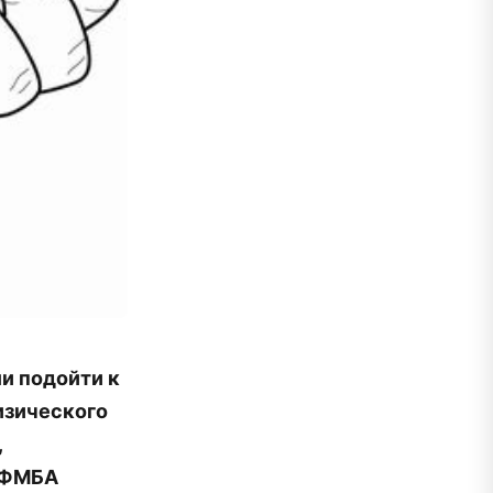
и подойти к
изического
,
ы ФМБА