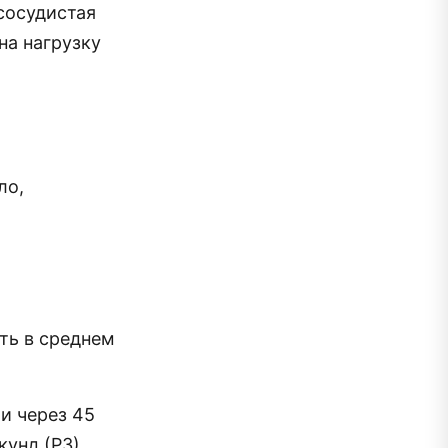
сосудистая
на нагрузку
ло,
сть в среднем
 и через 45
кунд (Р3).