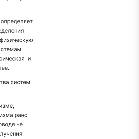
 определяет
еделения
 физическую
системам
ерическая и
лее.
тва систем
изме,
низма рано
оводя не
олучения