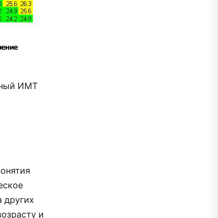
чный ИМТ
понятия
еское
а других
возрасту и