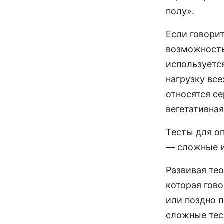
полу».
Если говори
возможность
используетс
нагрузку вс
относятся с
вегетативная
Тесты для о
— сложные и
Развивая те
которая гово
или поздно п
сложные тес