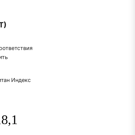
Т)
оответствия
ить
итан Индекс