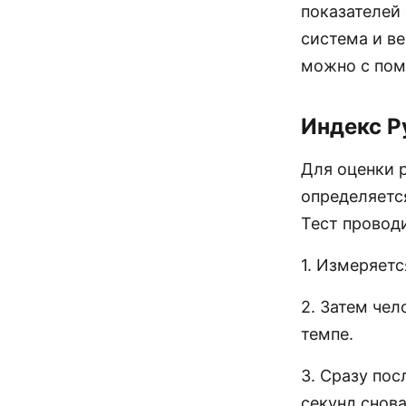
показателей
система и ве
можно с пом
Индекс Р
Для оценки 
определяетс
Тест проводи
1. Измеряется
2. Затем чел
темпе.
3. Сразу пос
секунд снова