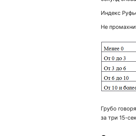
Индекс Руфье
Не промахнит
Грубо говоря
за три 15-с