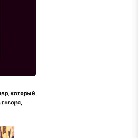
нер, который
 говоря,