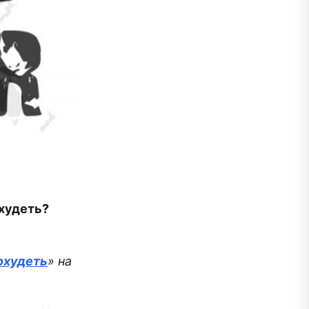
охудеть?
охудеть
» на