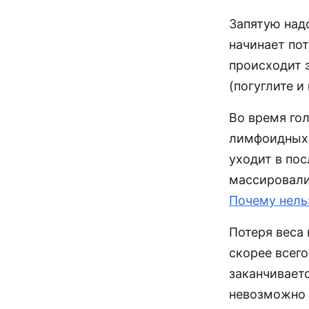
Запятую надо
начинает по
происходит 
(погуглите и
Во время го
лимфоидных 
уходит в пос
массировали,
Почему нель
Потеря веса 
скорее всег
заканчивает
невозможно р