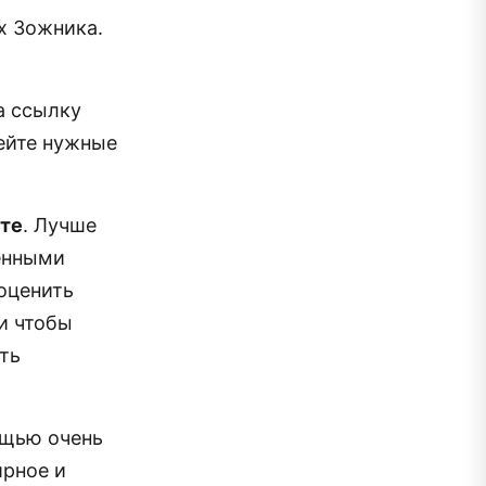
х Зожника.
а ссылку
ейте нужные
ите
. Лучше
енными
 оценить
и чтобы
ть
ощью очень
ирное и