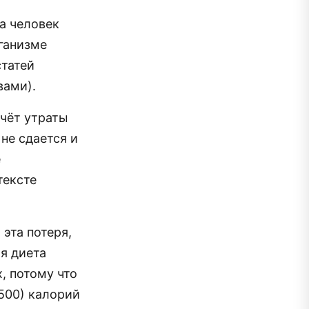
да человек
ганизме
статей
вами).
счёт утраты
не сдается и
е
тексте
 эта потеря,
я диета
, потому что
1500) калорий