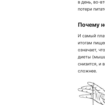
в день, во-в
потери пита
Почему н
И самый пла
итогам пище
означает, чт
диеты (мышц
снизится, и 
сложнее.