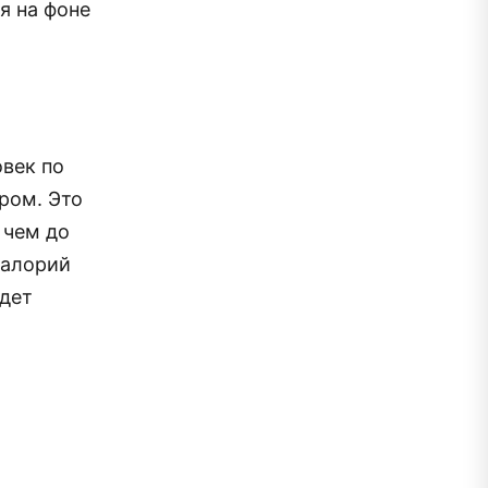
я на фоне
век по
ром. Это
 чем до
калорий
удет