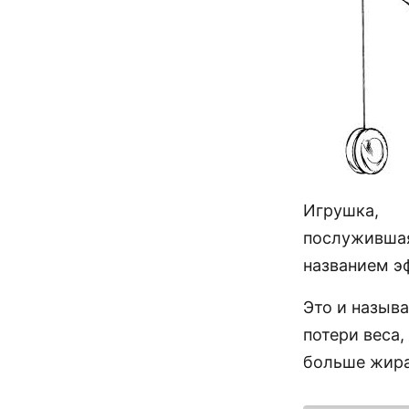
Игрушка,
послуживша
названием э
Это и назыв
потери веса,
больше жира