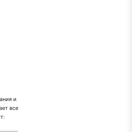
ания и
ает все
т: