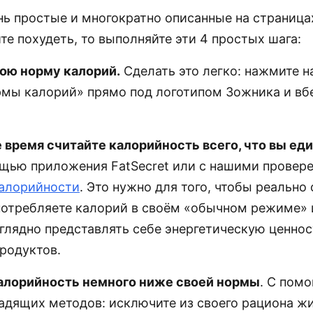
нь простые и многократно описанные на страница
те похудеть, то выполняйте эти 4 простых шага:
вою норму калорий.
Сделать это легко: нажмите н
рмы калорий» прямо под логотипом Зожника и вб
е время считайте калорийность всего, что вы ед
ощью приложения FatSecret или с нашими провер
алорийности
. Это нужно для того, чтобы реально
потребляете калорий в своём «обычном режиме» 
аглядно представлять себе энергетическую ценнос
родуктов.
калорийность немного ниже своей нормы
. С пом
адящих методов: исключите из своего рациона ж