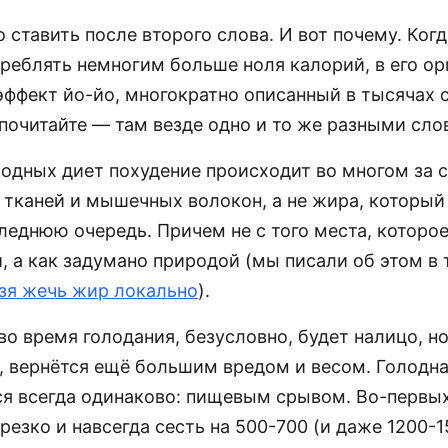
 ставить после второго слова. И вот почему. Ког
треблять немногим больше ноля калорий, в его ор
эффект йо-йо, многократно описанный в тысячах 
 почитайте — там везде одно и то же разными сло
лодных диет похудение происходит во многом за 
тканей и мышечных волокон, а не жира, который 
леднюю очередь. Причем не с того места, которо
 а как задумано природой (мы писали об этом в 
зя жечь жир локально
).
во время голодания, безусловно, будет налицо, но
о, вернётся ещё большим вредом и весом. Голодна
ся всегда одинаково: пищевым срывом. Во-первых
езко и навсегда сесть на 500-700 (и даже 1200-