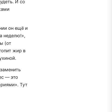
удеть. И со
ками
нии он ещё и
а неделю!»,
ы (от
топит жир в
ухиной.
 заменить
ес — это
риями». Тут