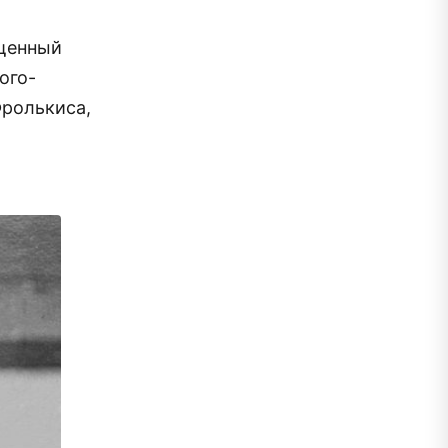
ященный
ого-
Фролькиса,