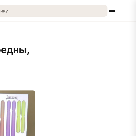
редны,
о