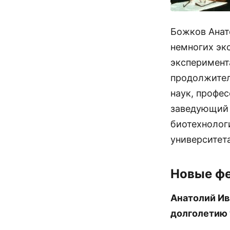
Божков Анато
немногих эк
эксперимент
продолжител
наук, профе
заведующий 
биотехнолог
университета
Новые ф
Анатолий Ив
долголетию 