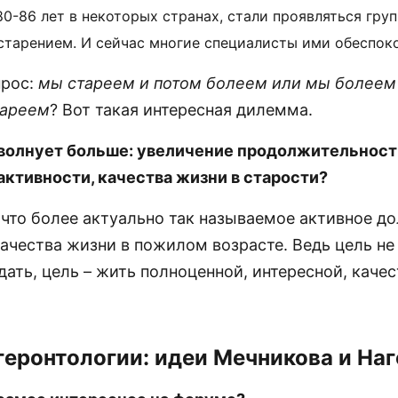
80-86 лет в некоторых странах, стали проявляться груп
старением. И сейчас многие специалисты ими обеспок
прос:
мы стареем и потом болеем или мы болеем 
тареем
? Вот такая интересная дилемма.
волнует больше: увеличение продолжительност
активности, качества жизни в старости?
 что более актуально так называемое активное до
ачества жизни в пожилом возрасте. Ведь цель не
дать, цель – жить полноценной, интересной, каче
геронтологии: идеи Мечникова и На