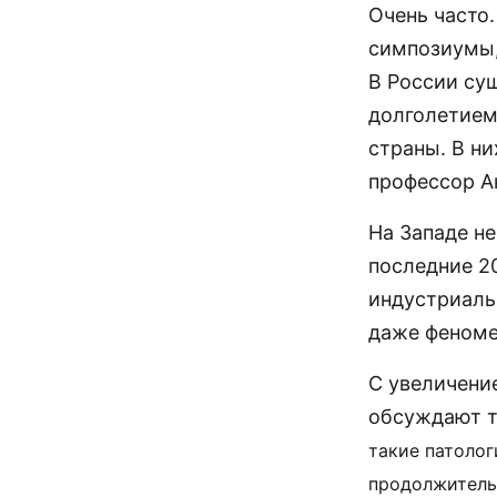
Очень часто
симпозиумы,
В России су
долголетием
страны. В н
профессор А
На Западе не
последние 2
индустриаль
даже феноме
С увеличени
обсуждают т
такие патолог
продолжительн