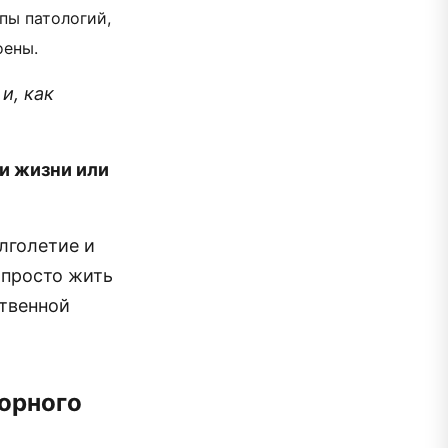
пы патологий,
оены.
и, как
и жизни или
лголетие и
 просто жить
ственной
горного