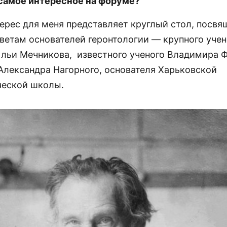
 самое интересное на форуме?
ерес для меня представляет круглый стол, посв
аветам основателей геронтологии — крупного учен
льи Мечникова, известного ученого Владимира 
Александра Нагорного, основателя Харьковской
ческой школы.