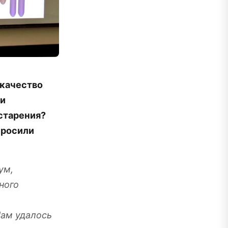
 качество
ли
старения?
просили
ум,
ного
Нам удалось