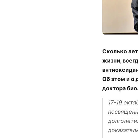
Сколько лет
жизни, всег
антиоксидан
Об этом и о
доктора био
17-19 окт
посвященн
долголети
доказател