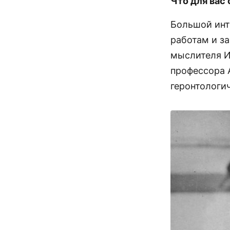
Что для вас
Большой инт
работам и з
мыслителя И
профессора 
геронтологи