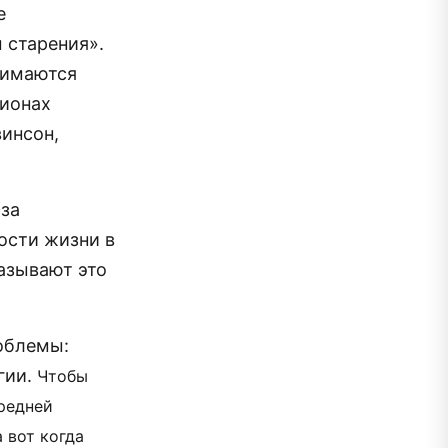
е
 старения».
нимаются
гионах
винсон,
 за
ости жизни в
азывают это
облемы:
гии.
Чтобы
средней
 вот когда