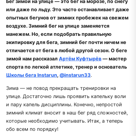
Бег зимой на улице — это бег на морозе, по снегу
или даже по льду. Это часто останавливает даже
опытных бегунов от зимних пробежек на свежем
воздухе. Зимний бег на улице заменяется
манежем. Но, если подобрать правильную
экипировку для бега, зимний бег почти ничем не
отличается от бега в любой другой сезон. О беге
зимой нам рассказал
Артём Куфтырёв
— мастер
спорта по легкой атлетике, тренер и основатель
Школы бега Instarun
,
@instarun33
.
Зима — не повод прекращать тренировки на
улице. Достаточно лишь проявить капельку воли
и пару капель дисциплины. Конечно, непростой
зимний климат вносит в наш бег ряд сложностей,
которые необходимо учитывать. Итак, а теперь
обо всем по порядку!