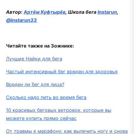
Автор:
Артём Куфтырёв
, Школа бега
Instarun
,
@instarun33
Читайте также на Зожнике:
Лучшие Найки для бега
Частый интенсивный бег вреден для здоровья
Вреден ли бег для лица?
Сколько надо пить во время бега
10 красивых беговых ветровок, которые вы
можете купить прямо сейчас
От травмы к марафону: как вылечить ногу и снова