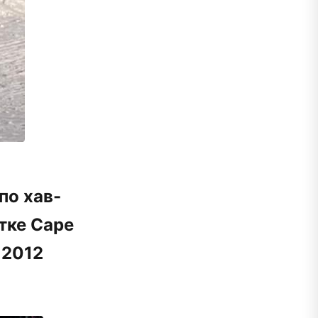
по хав-
тке Саре
 2012