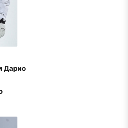
м Дарио
о