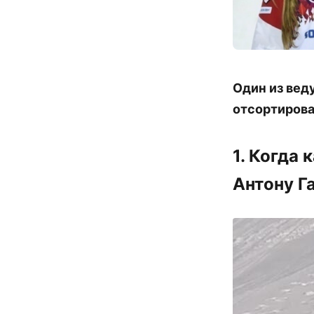
Один из вед
отсортирова
1. Когда
Антону Г