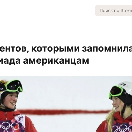
ентов, которыми запомнил
иада американцам