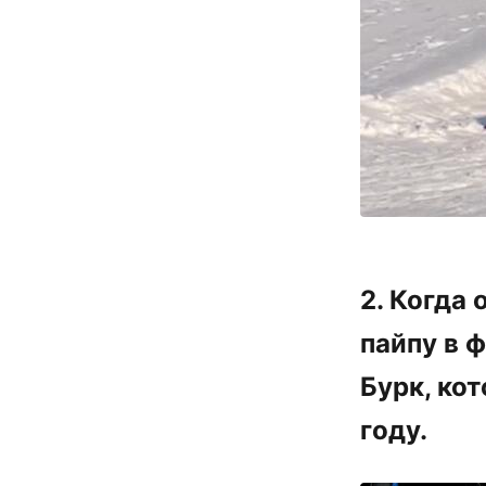
2. Когда
пайпу в 
Бурк, ко
году.