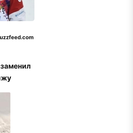
buzzfeed.com
 заменил
ыжу