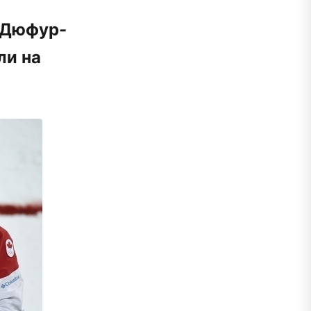
н Дюфур-
ли на