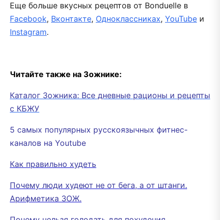
Еще больше вкусных рецептов от Bonduelle в
Facebook
,
Вконтакте
,
Одноклассниках
,
YouTube
и
Instagram
.
Читайте также на Зожнике:
Каталог Зожника: Все дневные рационы и рецепты
с КБЖУ
5 самых популярных русскоязычных фитнес-
каналов на Youtube
Как правильно худеть
Почему люди худеют не от бега, а от штанги.
Арифметика ЗОЖ.
Почему нельзя голодать для похудения