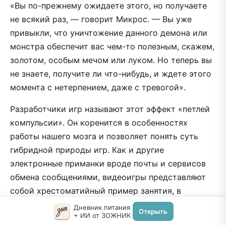
«Вы по-прежнему ожидаете этого, но получаете
не всякий раз, — говорит Микрос. — Вы уже
привыкли, что уничтожение данного демона или
монстра обеспечит вас чем-то полезным, скажем,
золотом, особым мечом или луком. Но теперь вы
не знаете, получите ли что-нибудь, и ждете этого
момента с нетерпением, даже с тревогой».
Разработчики игр называют этот эффект «петлей
компульсии». Он коренится в особенностях
работы нашего мозга и позволяет понять суть
гибридной природы игр. Как и другие
электронные приманки вроде почты и сервисов
обмена сообщениями, видеоигры представляют
собой хрестоматийный пример занятия, в
котором аддикция и компульсия перетекают друг
Дневник питания
Открыть
+ ИИ от ЗОЖНИК
в друга, словно демон, меняющий обличье.