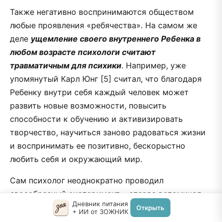
Также негативно воспринимаются обществом
любые проявления «ребячества». На самом же
деле
ущемление своего внутреннего Ребенка в
любом возрасте психологи считают
травматичным для психики
. Например, уже
упомянутый Карл Юнг [5] считал, что благодаря
Ребенку внутри себя каждый человек может
развить новые возможности, повысить
способности к обучению и активизировать
творчество, научиться заново радоваться жизни
и воспринимать ее позитивно, бескорыстно
любить себя и окружающий мир.
Сам психолог неоднократно проводил
своеобразный эксперимент – сперва вспоминал,
Дневник питания
какие игры приносили ему в детстве наибольшее
Открыть
+ ИИ от ЗОЖНИК
удовольствие (кубики, построение песчаных