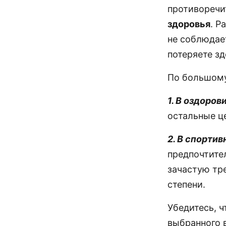
противореч
здоровья
. Р
не соблюдает
потеряете зд
По большому 
1. В оздоро
остальные ц
2. В спорти
предпочтител
зачастую тр
степени.
Убедитесь, 
выбранного 