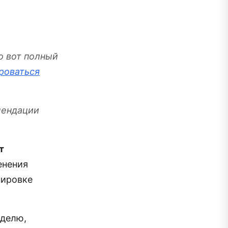
о вот полный
роваться
мендации
т
енения
нировке
еделю,