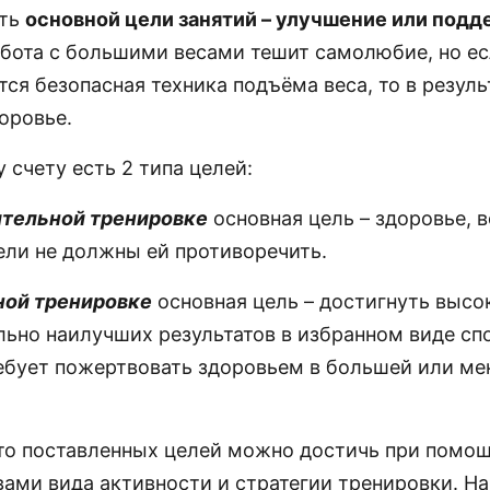
ить
основной цели занятий – улучшение или под
абота с большими весами тешит самолюбие, но ес
ся безопасная техника подъёма веса, то в резуль
оровье.
счету есть 2 типа целей:
вительной тренировке
основная цель – здоровье, в
ели не должны ей противоречить.
вной тренировке
основная цель – достигнуть высо
ьно наилучших результатов в избранном виде спо
ебует пожертвовать здоровьем в большей или м
что поставленных целей можно достичь при помо
вами вида активности и стратегии тренировки. Н