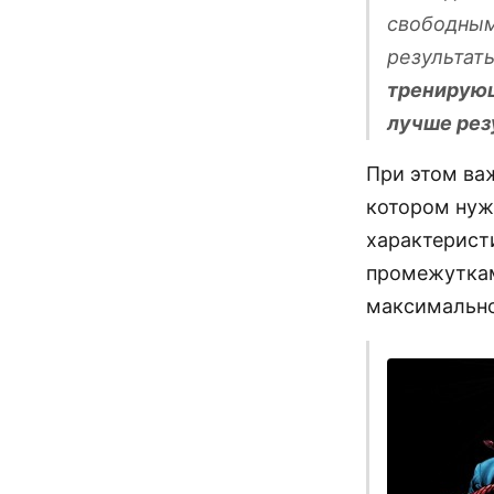
свободным
результат
тренирующ
лучше рез
При этом важ
котором нужн
характеристи
промежуткам
максимально