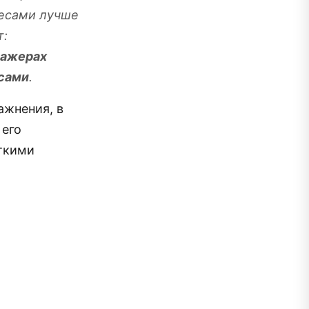
весами лучше
т:
нажерах
есами
.
ажнения, в
 его
откими