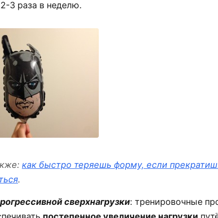
2-3 раза в неделю.
акже:
как быстро теряешь форму, если прекратиш
ться
.
прогрессивной сверхнагрузки
: тренировочные п
спечивать
постепенное увеличение нагрузки
пут