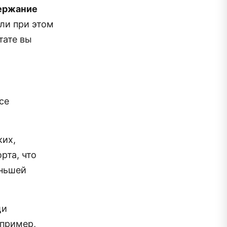
держание
ли при этом
тате вы
се
ких,
рта, что
еньшей
щи
апример,