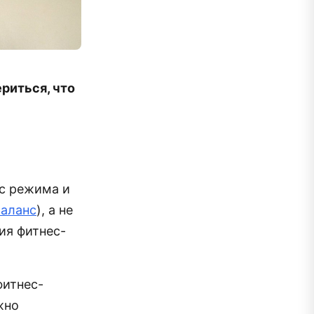
риться, что
ос режима и
баланс
), а не
ия фитнес-
фитнес-
жно