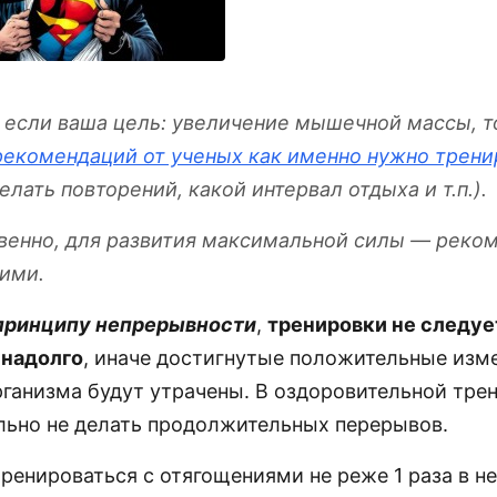
 если ваша цель: увеличение мышечной массы, т
рекомендаций от ученых как именно нужно трени
елать повторений, какой интервал отдыха и т.п.).
венно, для развития максимальной силы — реко
гими.
 принципу непрерывности
,
тренировки не следуе
 надолго
, иначе достигнутые положительные изм
рганизма будут утрачены. В оздоровительной тре
льно не делать продолжительных перерывов.
ренироваться с отягощениями не реже 1 раза в н