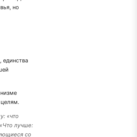
вья, но
, единства
шей
анизме
 целям.
у: «что
 «Что лучше:
ующиеся со