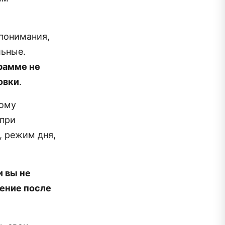
 понимания,
льные.
грамме не
овки
.
тому
 при
, режим дня,
и вы не
ление после