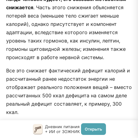
снижается
. Часть этого снижения объясняется
потерей веса (меньшее тело сжигает меньше
калорий), однако присутствует и компонент
адаптации, вследствие которого изменяется
уровень таких гормонов, как инсулин, лептин,
гормоны щитовидной железы; изменения также
происходят в работе нервной системы.
Все это снижает фактический дефицит калорий и
рассчитанный ранее недостаток энергии не
отображает реального положения вещей – вместо
рассчитанных 500 ккал дефицита на самом деле
реальный дефицит составляет, к примеру, 300
ккал.
В ситуации с набором веса все происходит с
Дневник питания
Открыть
+ ИИ от ЗОЖНИК
точностью до наоборот – базовый метаболизм