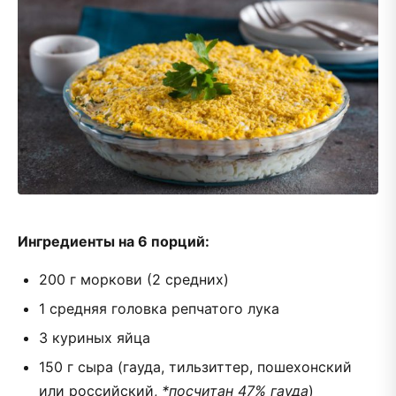
Ингредиенты на 6 порций:
200 г моркови (2 средних)
1 средняя головка репчатого лука
3 куриных яйца
150 г сыра (гауда, тильзиттер, пошехонский
или российский,
*посчитан 47% гауда
)