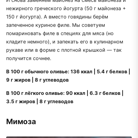
И снова заменяем майонез на смесь майонеза и
нежирного греческого йогурта (50 г майонеза +
150 г йогурта). А вместо говядины берём
запеченное куриное филе. Мы советуем
помариновать филе в специях для мяса (но
кладите немного), и запекать его в кулинарном
рукаве или в форме с плотной крышкой — так
получится сочнее.
В 100 г обычного оливье: 136 ккал | 5.4 г белков |
9 г жиров | 8 г углеводов
В 100 г лёгкого оливье: 90 ккал | 6.3 г белков |
3.5 г жиров | 8 г углеводов
Мимоза