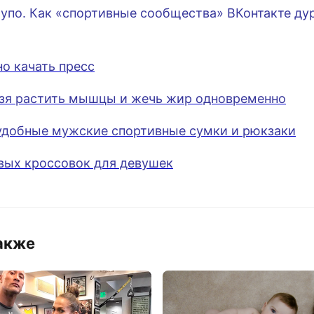
лупо. Как «спортивные сообщества» ВКонтакте ду
о качать пресс
зя растить мышцы и жечь жир одновременно
удобные мужские спортивные сумки и рюкзаки
ивых кроссовок для девушек
акже