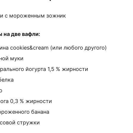
 на две вафли:
еина cookies&cream (или любого другого)
яной муки
турального йогурта 1,5 % жирности
белка
о
рога 0,3 % жирности
ороженного банана
косовой стружки