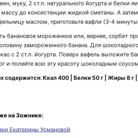
ин, муку, 2 ст.л. натурального йогурта и белки я
 массу до консистенции жидкой сметаны. А затем
фельницу маслом, приготовьте вафли (3-4 минуты
ть банановое мороженное или, вернее, сорбет пр
оловину замороженного банана. Для шоколадного
као с 2 ст.л. йогурта. Поверх вафель выложите б
рог и полейте всю эту красоту шоколадным соусом
х содержится: Ккал 400 | Белки 50 г | Жиры 8 г 
же на Зожнике:
вки Екатерины Усмановой