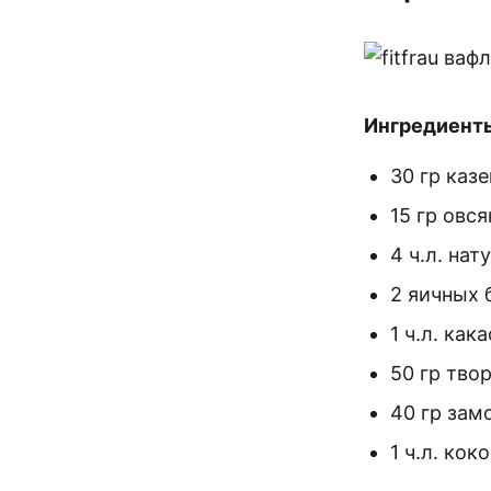
Ингредиенты
30 гр каз
15 гр овс
4 ч.л. на
2 яичных 
1 ч.л. кака
50 гр тво
40 гр зам
1 ч.л. ко