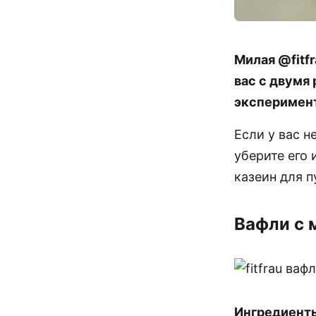
Милая @fitf
вас с двумя 
эксперимен
Если у вас н
уберите его 
казеин для п
Вафли с 
Ингредиенты