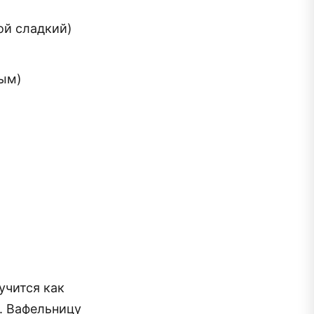
ой сладкий)
ным)
учится как
. Вафельницу