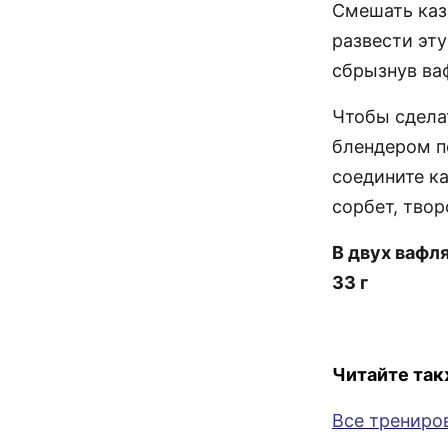
Смешать казе
развести эту
сбрызнув ва
Чтобы сдела
блендером п
соедините ка
сорбет, тво
В двух вафля
33 г
Читайте так
Все трениро