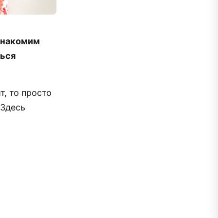
знакомим
ться
т, то просто
 Здесь