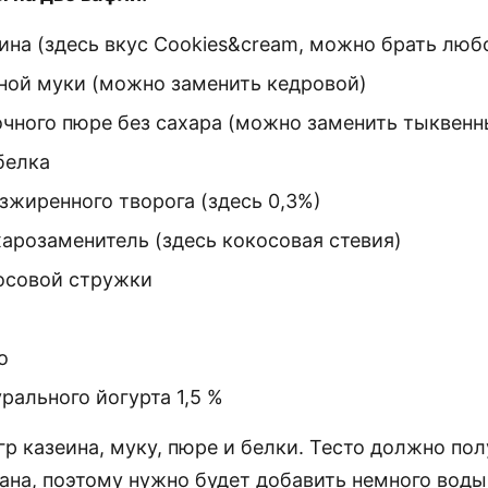
еина (здесь вкус Cookies&cream, можно брать люб
яной муки (можно заменить кедровой)
лочного пюре без сахара (можно заменить тыквен
белка
езжиренного творога (здесь 0,3%)
арозаменитель (здесь кокосовая стевия)
косовой стружки
о
урального йогурта 1,5 %
р казеина, муку, пюре и белки. Тесто должно пол
ана, поэтому нужно будет добавить немного воды