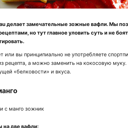
rau делает замечательные зожные вафли. Мы по
рецептами, но тут главное уловить суть и не боя
тировать.
ет или вы принципиально не употребляете спортпи
из рецепта, а можно заменить на кокосовую муку.
ущей «белковости» и вкуса.
манго
 на две вафли: