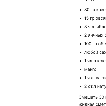
30 гр каз
15 гр овс
3 ч.л. яб
2 яичных 
100 гр об
любой сах
1 чл.л ко
манго
1 ч.л. кака
2 ст.л нат
Смешать 30 г
жидкая смет