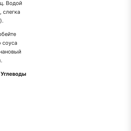
иц. Водой
, слегка
).
обейте
 соуса
анановый
.
| Углеводы