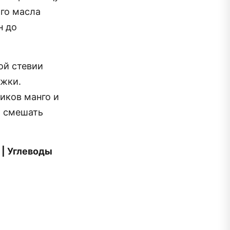
го масла
н до
ой стевии
ужки.
иков манго и
о смешать
 | Углеводы