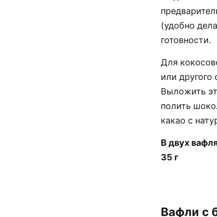
предварител
(удобно дела
готовности.
Для кокосов
или другого 
Выложить эт
полить шоко
какао с нат
В двух вафля
35 г
Вафли с