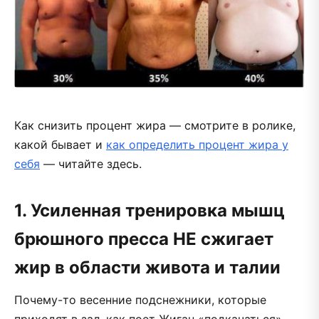
Как снизить процент жира — смотрите в ролике,
какой бывает и
как определить процент жира у
себя
— читайте здесь.
1. Усиленная тренировка мышц
брюшного пресса НЕ сжигает
жир в области живота и талии
Почему-то весенние подснежники, которые
приходят в зал, как поет Жиган «подкачаться»,