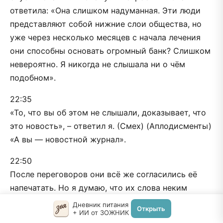
ответила: «Она слишком надуманная. Эти люди
представляют собой нижние слои общества, но
уже через несколько месяцев с начала лечения
они способны основать огромный банк? Слишком
невероятно. Я никогда не слышала ни о чём
подобном».
22:35
«То, что вы об этом не слышали, доказывает, что
это новость», – ответил я. (Смех) (Аплодисменты)
«А вы — новостной журнал».
22:50
После переговоров они всё же согласились её
напечатать. Но я думаю, что их слова неким
странным образом связаны с отвращением,
Дневник питания
Открыть
+ ИИ от ЗОЖНИК
которое люди испытывают к идее излечения, к