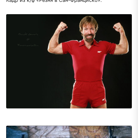
Кадр из к/ф «Резня в Сан-Франциско».