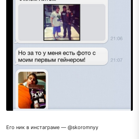
Его ник в инстаграме — @skoromnyy