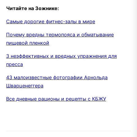
Читайте на Зожнике:
Самые дорогие фитнес-залы в мире
Почему вредны термопояса и обматывание
пищевой пленкой
3 неэффективных и вредных упражнения для
пресса
43 малоизвестные фотографии Арнольда
Шварценеггера
Все дневные рационы и рецепты с КБЖУ