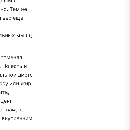
блем с
но. Тем не
и вес еще
ильных мышц.
 отменял,
 Но есть и
альной диете
ссу или жир.
ить,
оцент
т вам, так
м внутренним