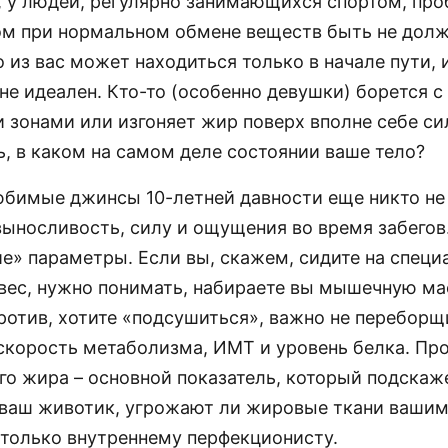
, у людей, регулярно занимающихся спортом, про
м при нормальном обмене веществ быть не долж
о из вас может находиться только в начале пути, 
е идеален. Кто-то (особенно девушки) борется с
 зонами или изгоняет жир поверх вполне себе с
ь, в каком на самом деле состоянии ваше тело?
юбимые джинсы 10-летней давности еще никто не
выносливость, силу и ощущения во время забегов.
ие» параметры. Если вы, скажем, сидите на специ
 вес, нужно понимать, набираете вы мышечную ма
ротив, хотите «подсушиться», важно не переборщ
скорость метаболизма, ИМТ и уровень белка. Пр
го жира – основной показатель, который подскаже
 ваш животик, угрожают ли жировые ткани ваши
 только внутреннему перфекционисту.