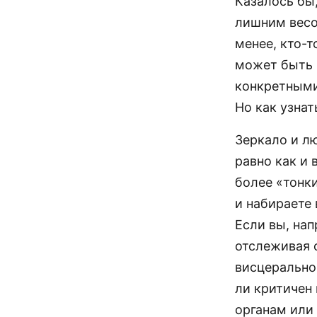
Казалось бы
лишним весо
менее, кто-т
может быть н
конкретными
Но как узнат
Зеркало и л
равно как и 
более «тонк
и набираете
Если вы, нап
отслеживая 
висцерально
ли критичен
органам или