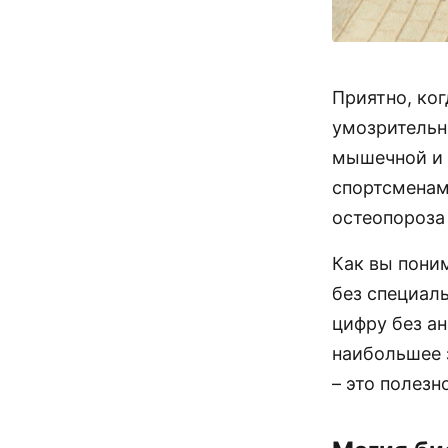
Приятно, ко
умозрительн
мышечной и 
спортсменам
остеопороза
Как вы поним
без специал
цифру без ан
наибольшее 
– это полезн