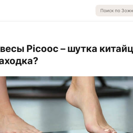
весы Picooc – шутка китайц
аходка?