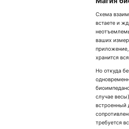
Магия би
Схема взаим
встаете и жд
неотъемлемы
ваших измере
приложение, 
хранится вся
Но откуда б
одновременн
биоимпедансн
случае весы
встроенный 
сопротивлен
требуется вс