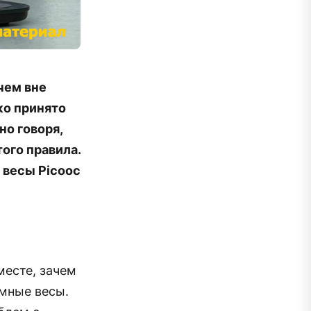
чем вне
ко принято
но говоря,
того правила.
, весы Picooc
месте, зачем
умные весы.