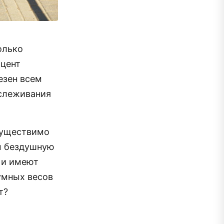
олько
оцент
езен всем
тслеживания
осуществимо
м бездушную
е и имеют
умных весов
т?