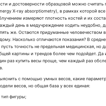
ости и достоверности образцовой можно считать
nergy X-ray absorptiometry), в рамках которой вс
блучением измеряют плотность костей и их соста
каждый день в медучреждение ходить неудобно, д
опять же. Остаются придуманные человечеством 
дому. Насколько отличаются показания? В средне
 пусть точность не предельная медицинская, но д
бщей картины и трендов более чем подойдет. Да и
дин раз купить весы проще, чем каждый раз обсл
в.
ыяснить с помощью умных весов, какие параметр
одели весов, но общая база у всех единая:
и тип фигуры;