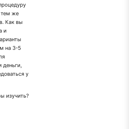
 процедуру
е тем же
в. Как вы
а и
варианты
м на 3-5
ля
 деньги,
едоваться у
ы изучить?