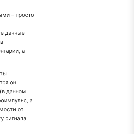
ыми – просто
се данные
 в
нтарии, а
оты
тся он
 (в данном
роимпульс, а
имости от
у сигнала