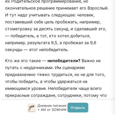
их Родительское программирование, но
окончательное решение принимает его Взрослый.
И тут надо учитывать следующее: человек,
поставивший себе цель пробежать, например,
стометровку за десять секунд, и сделавший это,
— победитель, а тот, кто хотел добиться,
например, результата 9,5, а пробежал за 9,6
секунды — этот непобедитель.
Кто же это такие —
непобедители?
Важно не
путать с неудачниками. Им сценарием
предназначено тяжко трудиться, но не для того,
чтобы победить, а чтобы удержаться на
имеющемся уровне. Hепобедители чаще всего
прекрасные сограждане, сотрудники, потому что
всегда лояльны и благодарны судьбе, что бы она
Дневник питания
Открыть
им ни принесла. Проблем они никому не создают.
+ ИИ от ЗОЖНИК