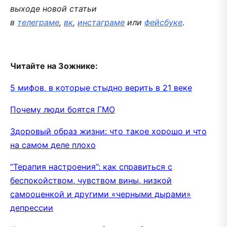
выходе новой статьи
в
телеграме
,
вк
,
инстаграме
или
фейсбуке
.
Читайте на Зожнике:
5 мифов, в которые стыдно верить в 21 веке
Почему люди боятся ГМО
Здоровый образ жизни: что такое хорошо и что
на самом деле плохо
“Терапия настроения”: как справиться с
беспокойством, чувством вины, низкой
самооценкой и другими «черными дырами»
депрессии