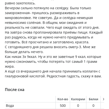
равно захотелось.
Вечером сильно потянуло на селёдку. Была только
замороженная- пришлось размораживать в
микроволновке. Не советую. Да и селёдка немецкая
невыносимо солёная. В-общем, мои ожидания и
реальность не совпали. Чего ещё ожидать от этого дня.
На завтра снова пропланировала приёмы пищи. Каждый
раз радуюсь, когда не нужно ничего придумывать и
готовить. Всё просчитано и заготовлено, красота.
С сегодняшнего дня решила вносить омегу-3. Мне же
больше делать нечего.
Как никак 3х 9ккал. Ну и это же заветные 9 ккал, которые
нужно сэкономить, чтобы потерять тот самый 1 грамм
жира.
А ещё со вчерашнего дня начала принимать коллаген с
гиалуроновой кислотой. Редкостная гадость, скажу я вам.
После сна
Кол-во
Калории
Белки
Жи
Вода
500
0
0
0