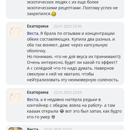
экзотических людях с их еще более
экзотическими рецептами .Поэтому успех не
закрепился.
Екатерина
22.01.2025 23:50
Веста
, Я брала по отзывам и концентрации
обеих составляющих. Купила два разных, и
оба так воняют, даже через капсульную
оболочку.
Но понимаю, что не для вкуса их принимают))
Очень интересно, будет ли какой-то эффект?
А с селёдкой что-то надо думать. Наверное
свеклухи к ней не хватало, чтобы
нейтрализовать эту неимоверную солёность.
Екатерина
22.01.2025 23:53
Веста
, а я недавно натёрла редьки в
контейнер с обедом, взяла на работу- а там
каааак открыла 😂 вот это был запах, как будто
кто-то умер 💀
Веста
23.01.2025 10:47