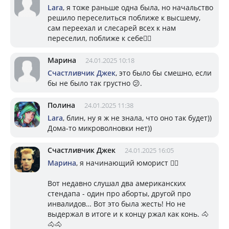
Lara
, я тоже раньше одна была, но начальство
решило переселиться поближе к высшему,
сам переехал и слесарей всех к нам
переселил, поближе к себе🤷‍♀️
Марина
24.01.2025 10:18
Счастливчик Джек
, это было бы смешно, если
бы не было так грустно 😕.
Полина
24.01.2025 11:38
Lara
, блин, ну я ж не знала, что оно так будет))
Дома-то микроволновки нет))
Счастливчик Джек
24.01.2025 16:05
Марина
, я начинающий юморист 🤷‍♂️
Вот недавно слушал два американских
стендапа - один про аборты, другой про
инвалидов… Вот это была жесть! Но не
выдержал в итоге и к концу ржал как конь. 🐴
🐴🐴