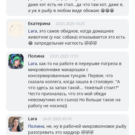
даже кот есть не стал...да что там кот, даже я,
а уж я рыбу в любом виде обожаю 😁😁😁
Екатерина
23.01.2025 14:25
Lara
, это самое обидное, когда домашнее
животное (у нас собака) отказывается это есть
😂 запредельная наглость 🤣🤣🤣
Полина
23.01.2025 17:51
Lara
, как-то на работе в перерыве погрела в
микроволновке макарошки с
консервированным тунцом. Первое, что
сказала коллега, когда зашла в столовую: "А
что здесь за запах такой... тяжёлый стоит?"
Често призналась, что это мой обеди
невозмутимо его съела) Но больше такое на
работу не носила))
Lara
24.01.2025 03:10
Полина
, не, ну в рабочей микроволновке рыбу
разогревать это хардкор 🤣🤣🤣