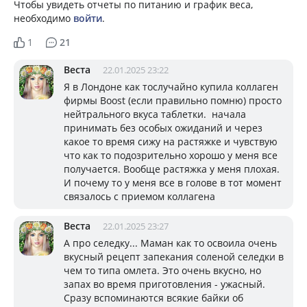
Чтобы увидеть отчеты по питанию и график веса,
необходимо
войти
.
1
21
Веста
22.01.2025 23:22
Я в Лондоне как тослучайно купила коллаген
фирмы Boost (если правильно помню) просто
нейтрального вкуса таблетки. начала
принимать без особых ожиданий и через
какое то время сижу на растяжке и чувствую
что как то подозрительно хорошо у меня все
получается. Вообще растяжка у меня плохая.
И почему то у меня все в голове в тот момент
связалось с приемом коллагена
Веста
22.01.2025 23:27
А про селедку... Маман как то освоила очень
вкусный рецепт запекания соленой селедки в
чем то типа омлета. Это очень вкусно, но
запах во время приготовления - ужасный.
Сразу вспоминаются всякие байки об