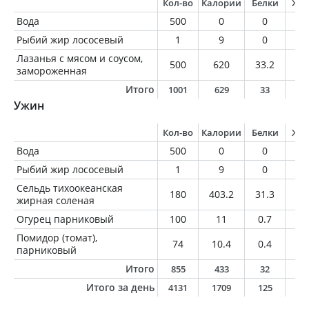
Кол-во
Калории
Белки
Жи
Вода
500
0
0
0
Рыбий жир лососевый
1
9
0
1
Лазанья с мясом и соусом,
500
620
33.2
22
замороженная
Итого
1001
629
33
2
Ужин
Кол-во
Калории
Белки
Жи
Вода
500
0
0
0
Рыбий жир лососевый
1
9
0
1
Сельдь тихоокеанская
180
403.2
31.3
30
жирная соленая
Огурец парниковый
100
11
0.7
0.
Помидор (томат),
74
10.4
0.4
0
парниковый
Итого
855
433
32
3
Итого за день
4131
1709
125
8