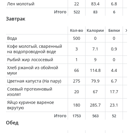
Лен молотый
22
83.4
6.8
1.
Итого
522
83
6
1
Завтрак
Кол-во
Калории
Белки
Жи
Вода
500
0
0
0
Кофе молотый, сваренный
3
7.1
0.9
0.
на водопроводной воде
Рыбий жир лососевый
1
9
0
1
Хлеб ржаной из обойной
66
114.8
4.4
0.
муки
Цветная капуста (На пару)
275
79.9
6.7
0.
Соевый протеиновый
20
67
17.7
0.
изолят
Яйцо куриное вареное
180
285.7
23.1
20
вкрутую
Итого
1753
563
52
2
Обед