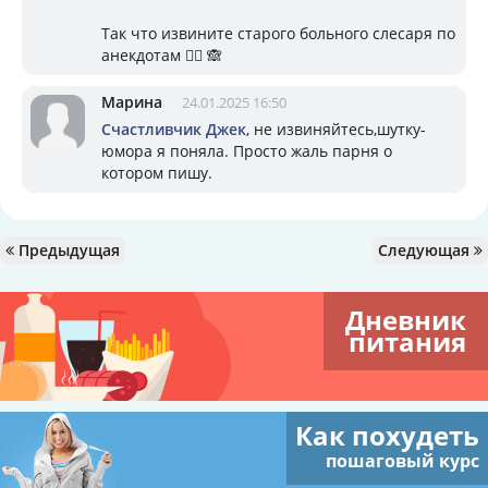
Так что извините старого больного слесаря по
анекдотам 🤷‍♂️ 🙈
Марина
24.01.2025 16:50
Счастливчик Джек
, не извиняйтесь,шутку-
юмора я поняла. Просто жаль парня о
котором пишу.
Предыдущая
Следующая
Дневник
питания
Как похудеть
пошаговый курс