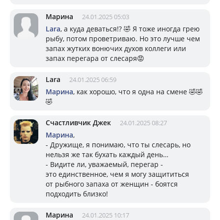
Марина
24.01.2025 05:03
Lara
, а куда деваться!? 🤣 Я тоже иногда грею
рыбу, потом проветриваю. Но это лучше чем
запах жутких вонючих духов коллеги или
запах перегара от слесаря😡
Lara
24.01.2025 06:59
Марина
, как хорошо, что я одна на смене 🤣🤣
🤣
Счастливчик Джек
24.01.2025 08:27
Марина
,
- Дружище, я понимаю, что ты слесарь, но
нельзя же так бухать каждый день…
- Видите ли, уважаемый, перегар -
это единственное, чем я могу защититься
от рыбного запаха от женщин - боятся
подходить близко!
Марина
24.01.2025 10:17