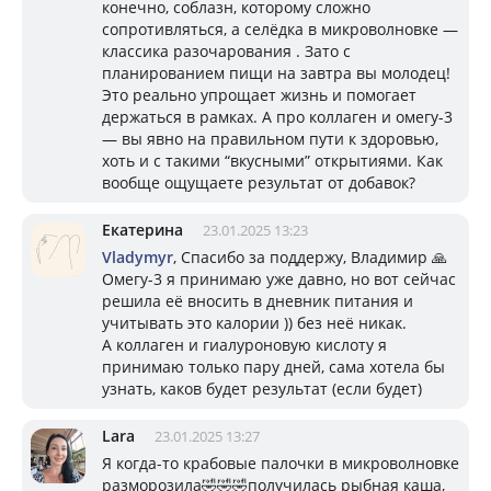
конечно, соблазн, которому сложно
сопротивляться, а селёдка в микроволновке —
классика разочарования . Зато с
планированием пищи на завтра вы молодец!
Это реально упрощает жизнь и помогает
держаться в рамках. А про коллаген и омегу-3
— вы явно на правильном пути к здоровью,
хоть и с такими “вкусными” открытиями. Как
вообще ощущаете результат от добавок?
Екатерина
23.01.2025 13:23
Vladymyr
, Спасибо за поддержу, Владимир 🙏
Омегу-3 я принимаю уже давно, но вот сейчас
решила её вносить в дневник питания и
учитывать это калории )) без неё никак.
А коллаген и гиалуроновую кислоту я
принимаю только пару дней, сама хотела бы
узнать, каков будет результат (если будет)
Lara
23.01.2025 13:27
Я когда-то крабовые палочки в микроволновке
разморозила🤣🤣🤣получилась рыбная каша,