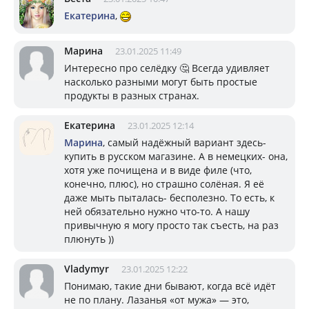
Екатерина
,
Марина
23.01.2025 11:49
Интересно про селёдку 🤔 Всегда удивляет
насколько разными могут быть простые
продукты в разных странах.
Екатерина
23.01.2025 12:14
Марина
, самый надёжный вариант здесь-
купить в русском магазине. А в немецких- она,
хотя уже почищена и в виде филе (что,
конечно, плюс), но страшно солёная. Я её
даже мыть пыталась- бесполезно. То есть, к
ней обязательно нужно что-то. А нашу
привычную я могу просто так съесть, на раз
плюнуть ))
Vladymyr
23.01.2025 12:22
Понимаю, такие дни бывают, когда всё идёт
не по плану. Лазанья «от мужа» — это,