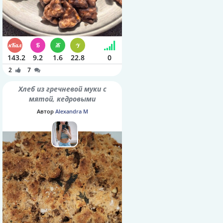
143.2
9.2
1.6
22.8
0
2
7
Хлеб из гречневой муки с
мятой, кедровыми
орешками и семенами
Автор
Alexandra M
шалфея