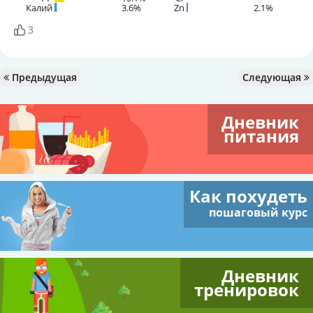
Калий
3.6%
Zn
2.1%
3
Предыдущая
Следующая
Дневник
питания
Как похудеть
пошаговый курс
Дневник
тренировок