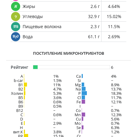
Жиры
2.6 г
4.64%
Углеводы
32.9 г
15.02%
Пищевые волокна
2.3 г
11.5%
Вода
61.1 г
2.69%
ПОСТУПЛЕНИЕ МИКРОНУТРИЕНТОВ
Рейтинг
6
A
1%
Ca
4%
b-car
1.5%
Si
~
В1
11%
Mg
8.9%
B2
4.7%
Na
13.7%
Холин
5.3%
P
18.3%
B5
3.6%
Cl
11.7%
B6
0.6%
Fe
12.1%
B9
0.5%
I
~
B12
~
Co
0.7%
C
0.6%
Mn
12.3%
D
~
Cu
5.6%
E
2.9%
Mo
0.7%
H
~
Se
6.3%
вит.К
3.8%
F
1.2%
PP
15.1%
Cr
~