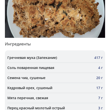
Ингредиенты
Гречневая мука (Запекание)
417 г
Соль поваренная пищевая
4 г
Семена чиа, сушеные
20 г
Кедровый орех, сушеный
17 г
Мята перечная, свежая
7 г
Перец красный молотый острый
3 г