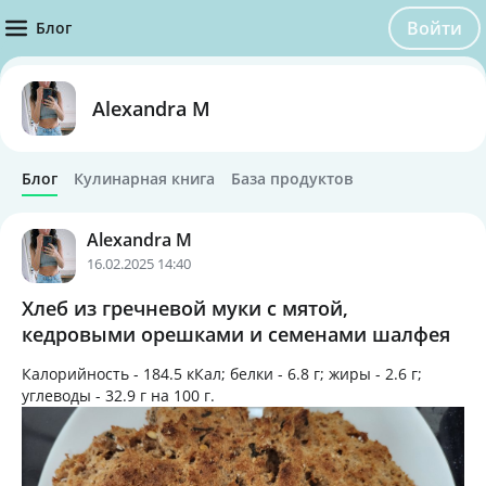
Войти
Блог
Alexandra M
Блог
Кулинарная книга
База продуктов
Alexandra M
16.02.2025 14:40
Хлеб из гречневой муки с мятой,
кедровыми орешками и семенами шалфея
Калорийность -
184.5 кКал
; белки -
6.8 г
; жиры -
2.6 г
;
углеводы -
32.9 г
на
100 г
.