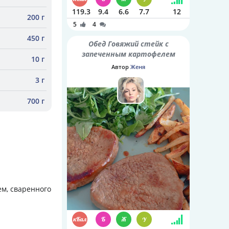
119.3
9.4
6.6
7.7
12
200 г
5
4
450 г
Обед Говяжий стейк с
запеченным картофелем
10 г
Автор
Женя
3 г
700 г
м, сваренного