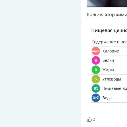
Калькулятор хими
Пищевая ценно
Содержание в по
Калории
Белки
Жиры
Углеводы
Пищевые во
Вода
2