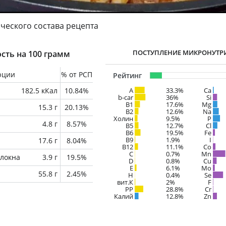
ческого состава рецепта
ПОСТУПЛЕНИЕ МИКРОНУТР
сть на 100 грамм
рции
% от РСП
Рейтинг
182.5 кКал
10.84%
A
33.3%
Ca
b-car
36%
Si
В1
17.6%
Mg
15.3 г
20.13%
B2
12.6%
Na
Холин
9.5%
P
4.8 г
8.57%
B5
12.7%
Cl
B6
19.5%
Fe
B9
1.9%
I
17.6 г
8.04%
B12
11.1%
Co
C
0.7%
Mn
локна
3.9 г
19.5%
D
0.8%
Cu
E
6.1%
Mo
55.8 г
2.45%
H
0.4%
Se
вит.К
2%
F
PP
28.8%
Cr
Калий
12.8%
Zn