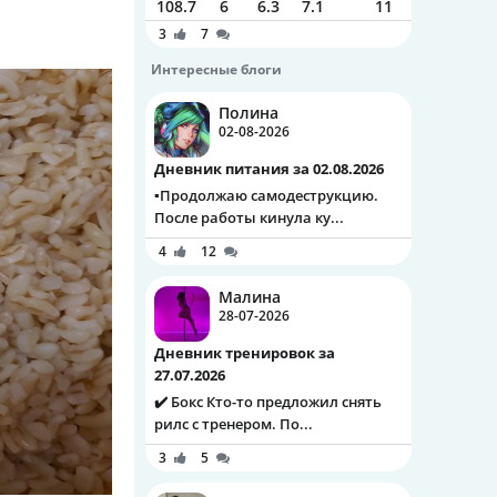
108.7
6
6.3
7.1
11
3
7
Интересные блоги
Полина
02-08-2026
Дневник питания за 02.08.2026
▪️Продолжаю самодеструкцию.
После работы кинула ку...
4
12
Малина
28-07-2026
Дневник тренировок за
27.07.2026
✔️ Бокс Кто-то предложил снять
рилс с тренером. По...
3
5