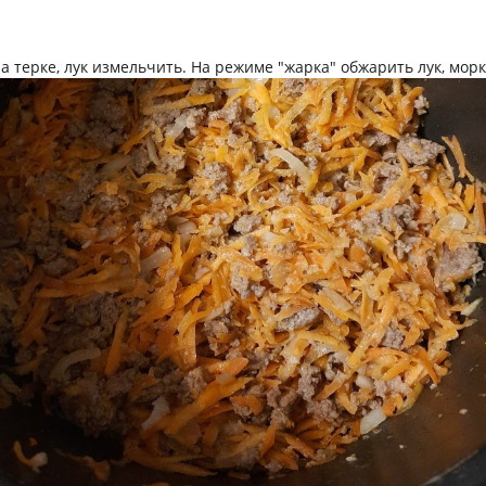
а терке, лук измельчить. На режиме "жарка" обжарить лук, мор