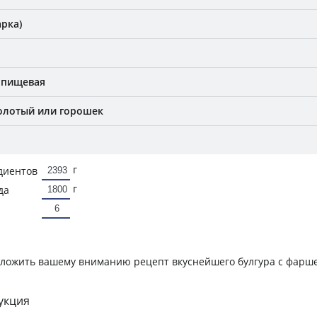
рка)
 пищевая
олотый или горошек
г
диентов
г
да
дложить вашему вниманию рецепт вкуснейшего булгура с фарше
укция