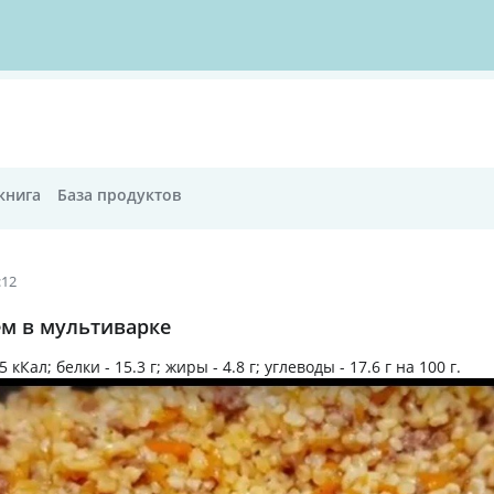
книга
База продуктов
:12
ем в мультиварке
5 кКал
; белки -
15.3 г
; жиры -
4.8 г
; углеводы -
17.6 г
на
100 г
.