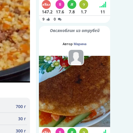
147.2
17.6
7.8
1.7
11
9
0
Овсяноблин из отрубей
Автор
Марина
700 г
30 г
300 г