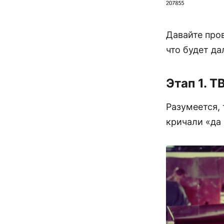
Давайте пров
что будет да
Этап 1. Т
Разумеется, 
кричали «да 