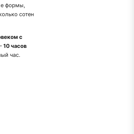
ые формы,
колько сотен
овеком с
 –
10 часов
лый час.