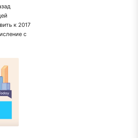
азад
дей
вить к 2017
числение с