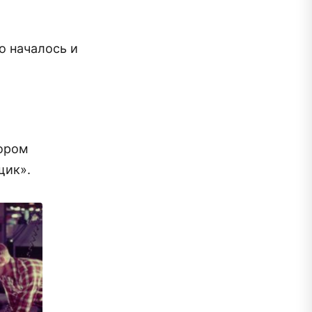
о началось и
хором
щик».