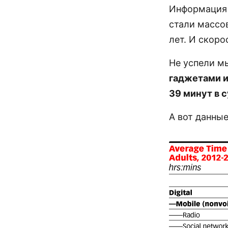
Информация 
стали массо
лет. И скоро
Не успели м
гаджетами и
39 минут в 
А вот данные