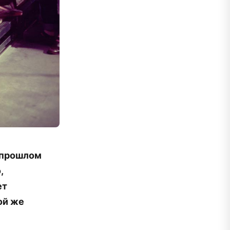
 прошлом
,
ет
ой же