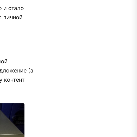
о и стало
с личной
шой
едложение (а
у контент