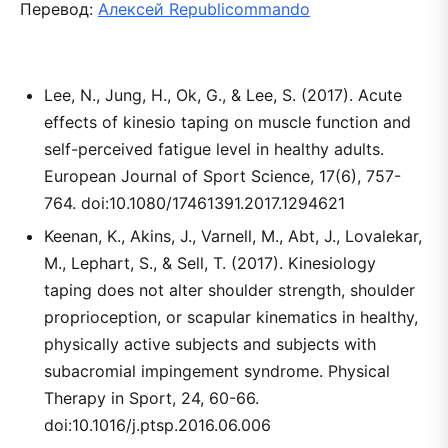
Перевод:
Алексей Republicommando
Lee, N., Jung, H., Ok, G., & Lee, S. (2017). Acute
effects of kinesio taping on muscle function and
self-perceived fatigue level in healthy adults.
European Journal of Sport Science, 17(6), 757-
764. doi:10.1080/17461391.2017.1294621
Keenan, K., Akins, J., Varnell, M., Abt, J., Lovalekar,
M., Lephart, S., & Sell, T. (2017). Kinesiology
taping does not alter shoulder strength, shoulder
proprioception, or scapular kinematics in healthy,
physically active subjects and subjects with
subacromial impingement syndrome. Physical
Therapy in Sport, 24, 60-66.
doi:10.1016/j.ptsp.2016.06.006