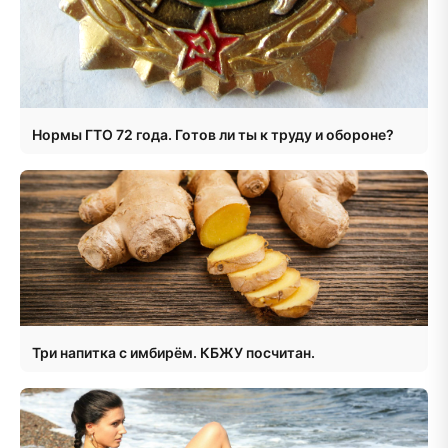
Нормы ГТО 72 года. Готов ли ты к труду и обороне?
Три напитка с имбирём. КБЖУ посчитан.