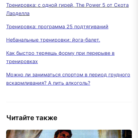
Тренировка: с одной гирей, The Power 5 от Скота
Ларделла
Тренировка: программа 25 подтягиваний
Небанальные тренировки: йога-балет.
Как быстро теряешь форму при перерыве в
тренировках
Можно ли заниматься спортом в период грудного
вскармливания? А пить алкоголь?
Читайте также