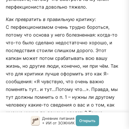
перфекциониста довольно тяжело.
Как превратить в правильную критику:
С перфекционизмом очень трудно бороться,
потому что основа у него болезненная: когда-то
что-то было сделано недостаточно хорошо, и
последствия стоили слишком дорого. Этот
капкан может потом срабатывать всю вашу
жизнь, но другие люди, конечно, ни при чём. Так
что для критики лучше оформить это как Я-
сообщения: «Я чувствую, что очень важно
поменять тут.. и тут…Потому что…». Правда, мы
тут должны помнить о п. 1 – нужны ли другому
человеку какие-то сведения о вас и о том, как
именно нужно по-вашему сделать? Также
Дневник питания
помогает честно ответить себе на вопрос, правда
Открыть
+ ИИ от ЗОЖНИК
смогли бы вы, такой умный, сделать то, что