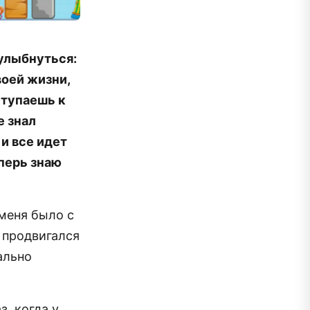
 улыбнуться:
воей жизни,
ступаешь к
е знал
и все идет
еперь знаю
 меня было с
 продвигался
ально
з, когда у