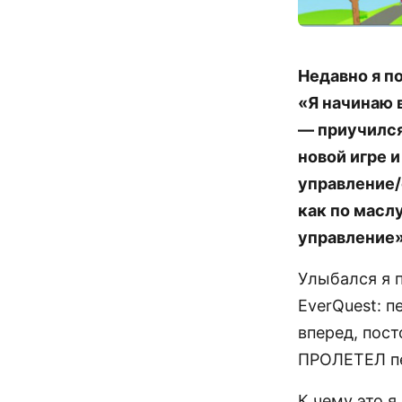
Недавно я п
«Я начинаю в
— приучился
новой игре и
управление/
как по масл
управление»
Улыбался я п
EverQuest: 
вперед, пост
ПРОЛЕТЕЛ пе
К чему это я