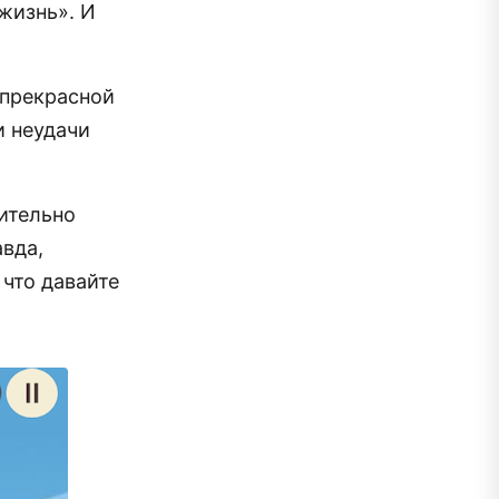
жизнь». И
 прекрасной
и неудачи
ительно
авда,
 что давайте