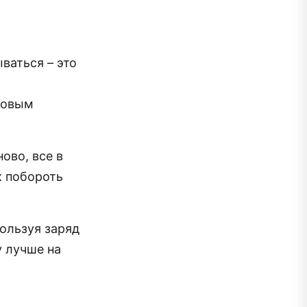
ваться – это
ровым
ово, все в
к побороть
ользуя заряд
у лучше на