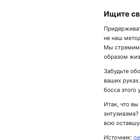
Ищите св
Придерживат
не наш метод
Мы стремимс
образом жиз
Забудьте обо
ваших руках.
босса этого 
Итак, что в
энтузиазма?
всю оставшу
Источник:
ne