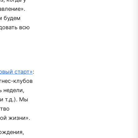
авление».
м будем
довать всю
овый старт»
:
тнес-клубов
 недели,
 т.д.). Мы
ство
ой жизни».
рождения,