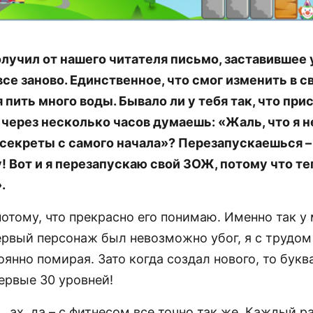
олучил от нашего читателя письмо, заставившее
се заново. Единственное, что смог изменить в с
 пить много воды. Бывало ли у тебя так, что при
 через несколько часов думаешь: «Жаль, что я н
секреты с самого начала»? Перезапускаешься – 
у! Вот и я перезапускаю свой ЗОЖ, потому что т
.
отому, что прекрасно его понимаю. Именно так у
первый персонаж был невозможно убог, я с трудом
оянно помирая. Зато когда создал нового, то букв
рвые 30 уровней!
… ах, да – с фитнесом все точно так же. Каждый ра