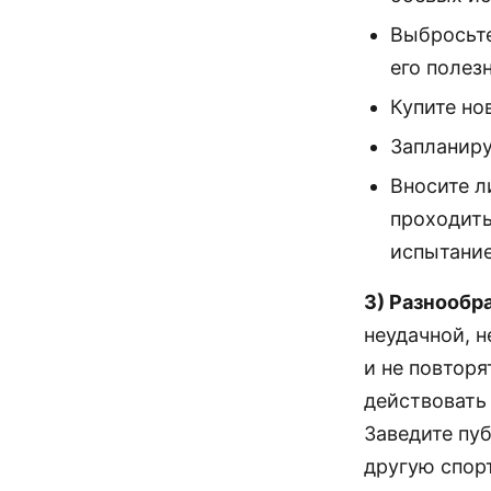
Выбросьте
его полез
Купите но
Запланиру
Вносите л
проходить
испытание
3) Разнообр
неудачной, н
и не повтор
действовать 
Заведите пу
другую спор