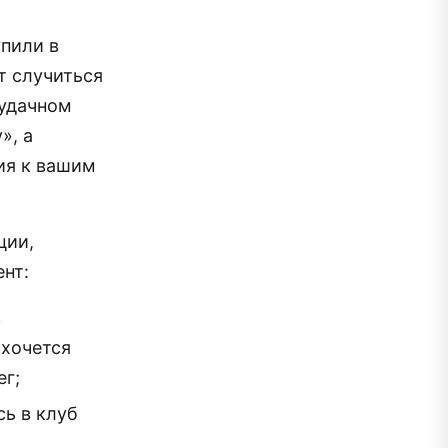
упили в
т случиться
еудачном
», а
ия к вашим
ции,
нт:
в
ахочется
ег;
сь в клуб