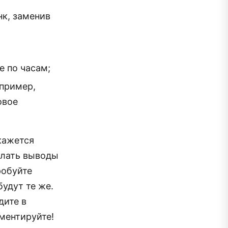
нк, заменив
е по часам;
пример,
овое
кажется
делать выводы
робуйте
будут те же.
дите в
ментируйте!