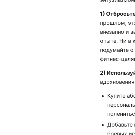
1) Отбросьт
прошлом, эт
внезапно и з
опыте. Ни в 
подумайте о
фитнес-целя
2) Использу
вдохновения
Купите аб
персональ
поленитьс
Добавьте 
боевых ис