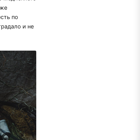
кже
есть по
традало и не