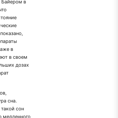
 Байером в
что
стояние
ические
показано,
епараты
даже в
еют в своем
ольших дозах
арат
ов,
ра сна.
 такой сон
о медленного