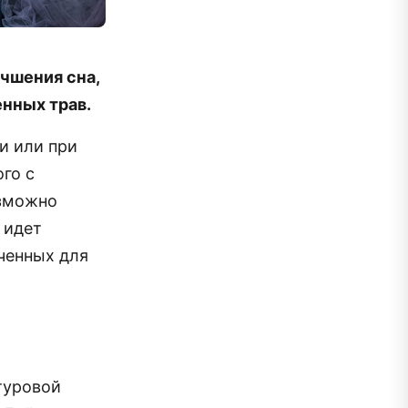
чшения сна,
нных трав.
и или при
го с
озможно
 идет
ченных для
туровой