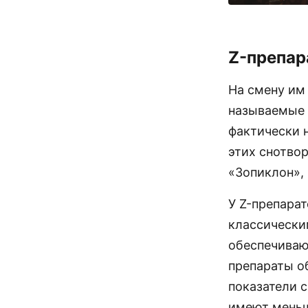
Z-препар
На смену им
называемые 
фактически 
этих снотвор
«Зопиклон»,
У Z-препара
классически
обеспечивают
препараты о
показатели 
имеют меньш