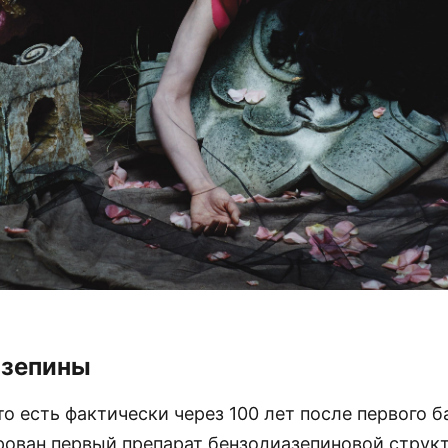
азепины
 то есть фактически через 100 лет после первого б
рован первый препарат бензодиазепиновой струк