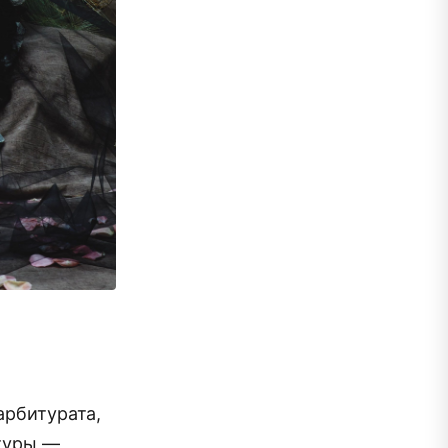
арбитурата,
туры —