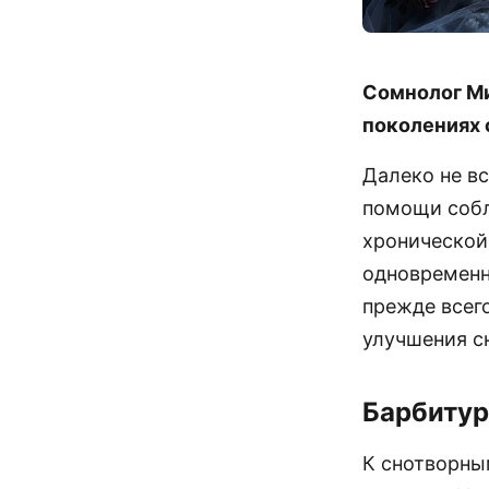
Сомнолог Ми
поколениях 
Далеко не в
помощи собл
хронической
одновременн
прежде всег
улучшения с
Барбиту
К снотворны