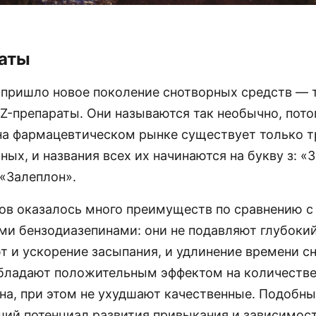
аты
 пришло новое поколение снотворных средств — 
Z-препараты. Они называются так необычно, пото
на фармацевтическом рынке существует только 
ных, и названия всех их начинаются на букву з: «
 «Залеплон».
тов оказалось много преимуществ по сравнению с
ми бензодиазепинами: они не подавляют глубокий
 и ускорение засыпания, и удлинение времени сна
бладают положительным эффектом на количеств
сна, при этом не ухудшают качественные. Подобн
ий потенциал развития привыкания и зависимост