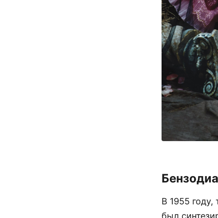
Бензоди
В 1955 году,
был синтези