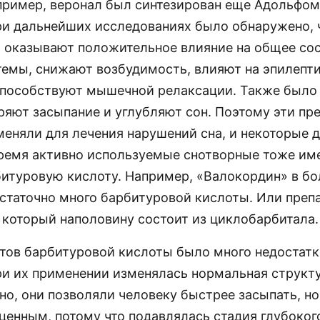
пример, веронал был синтезирован еще Адольфом
При дальнейших исследованиях было обнаружено, 
 оказывают положительное влияние на общее со
темы, снижают возбудимость, влияют на эпилепт
способствуют мышечной релаксации. Также было 
оряют засыпание и углубляют сон. Поэтому эти пр
меняли для лечения нарушений сна, и некоторые 
ремя активно используемые снотворные тоже им
битуровую кислоту. Например, «Валокордин» в б
статочно много барбитуровой кислоты. Или преп
 который наполовину состоит из циклобарбитала.
атов барбитуровой кислоты было много недостатк
ри их применении изменялась нормальная структу
о, они позволяли человеку быстрее засыпать, но
ценным, потому что подавлялась стадия глубоког