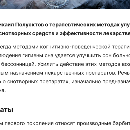
хаил Полуэктов о терапевтических методах улу
снотворных средств и эффективности лекарстве
сегда методами когнитивно-поведенческой терапи
юдения гигиены сна удается улучшить сон больно
 бессонницей. Усилить действие этих методов в
ым назначением лекарственных препаратов. Речь
о о снотворных препаратах, изначально предназна
на.
раты
м первого поколения относят производные барби