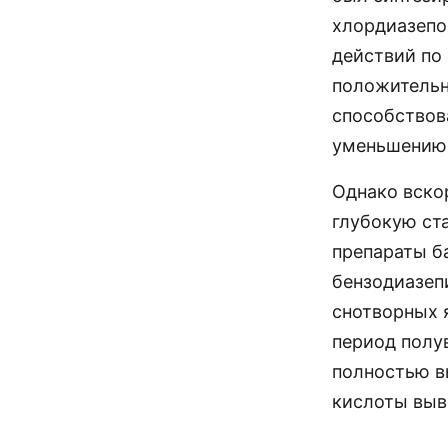
хлордиазепо
действий по
положительн
способствов
уменьшению 
Однако вско
глубокую ста
препараты б
бензодиазеп
снотворных я
период полу
полностью в
кислоты выв