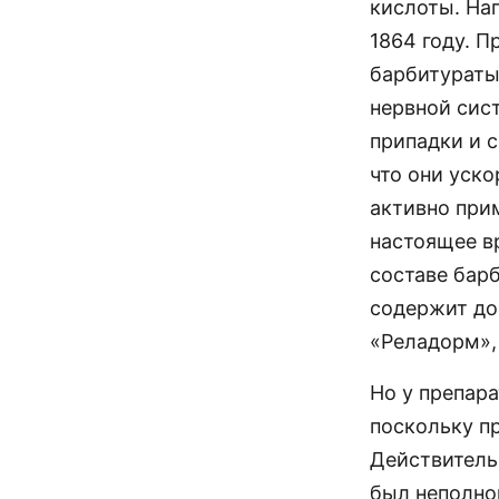
кислоты. На
1864 году. 
барбитураты
нервной сис
припадки и 
что они уск
активно при
настоящее в
составе бар
содержит до
«Реладорм»,
Но у препар
поскольку п
Действительн
был неполно