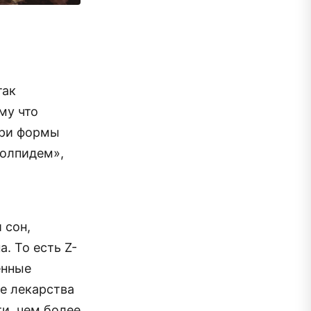
так
му что
три формы
Золпидем»,
 сон,
. То есть Z-
енные
ые лекарства
и, чем более