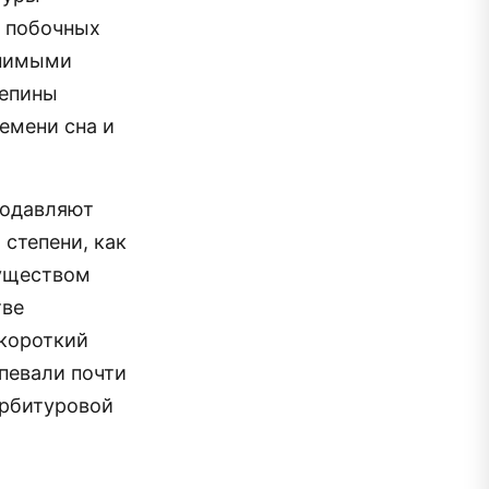
е побочных
внимыми
зепины
емени сна и
подавляют
 степени, как
уществом
тве
 короткий
певали почти
арбитуровой