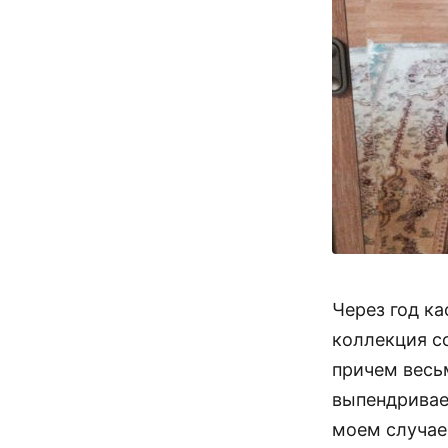
Через год к
коллекция со
причем весьм
выпендривае
моем случае 