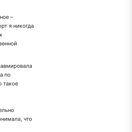
ное –
рт я никогда
х
твенной
равмировала
а по
о такое
тельно
онимала, что