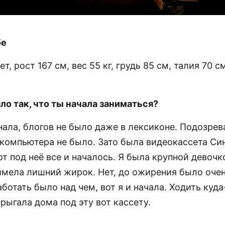
бе
т, рост 167 см, вес 55 кг, грудь 85 см, талия 70 с
ло так, что ты начала заниматься?
нала, блогов не было даже в лексиконе. Подозрев
 компьютера не было. Зато была видеокассета Си
т под неё все и началось. Я была крупной девочк
имела лишний жирок. Нет, до ожирения было оче
аботать было над чем, вот я и начала. Ходить куда
рыгала дома под эту вот кассету.