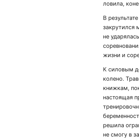
ловила, коне
В результате
закрутился 
не ударялась
соревнования
жизни и соре
К силовым д
колено. Трав
книжкам, пок
настоящая пр
тренировочн
беременности
решила огран
не смогу в з