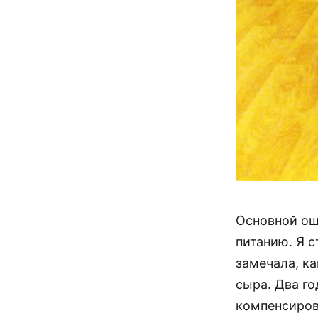
Основной ош
питанию. Я с
замечала, к
сыра. Два го
компенсиров