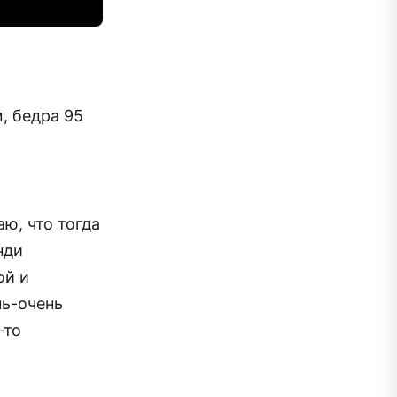
м, бедра 95
аю, что тогда
нди
ой и
нь-очень
-то