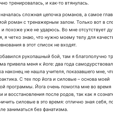
чно тренировалась, и как-то втянулась.
 началась сложная цепочка романов, а самое глав
мой роман с тренажерным залом. Только вот в спо
 и похоже уже не ударюсь. Во мне отсутствует ду
, я четко знаю, что нужно моему телу для качес
внования в этот список не входят.
обавился рукопашный бой, там я благополучно т
ма привела меня к йоге: два года самодурствовал
а наконец не нашла учителя, показавшего мне, чт
актика. С тех пор йога и силовые – основа моей
ой программы. Йога очень помогла мне во время
 и восстановления после родов, так как я созна
ичить силовые в это время: отлично зная себя, п
але заниматься без фанатизма.