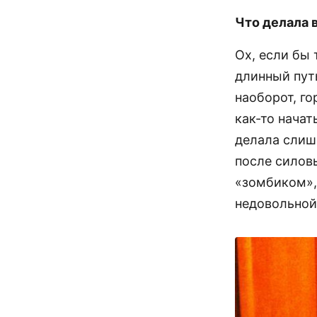
Что делала 
Ох, если бы
длинный пут
наоборот, г
как-то начат
делала слиш
после силов
«зомбиком»,
недовольной