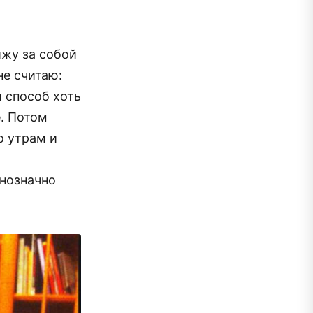
ижу за собой
не считаю:
 способ хоть
е. Потом
о утрам и
днозначно