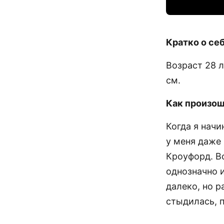
Кратко о се
Возраст 28 ле
см.
Как произош
Когда я начи
у меня даже
Кроуфорд. Во
однозначно 
далеко, но р
стыдилась, п