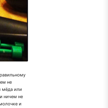
правильному
тем не
м мёда или
и ничем не
омолочке и