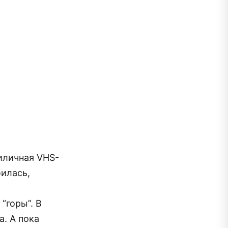
иличная VHS-
билась,
“горы”. В
а. А пока