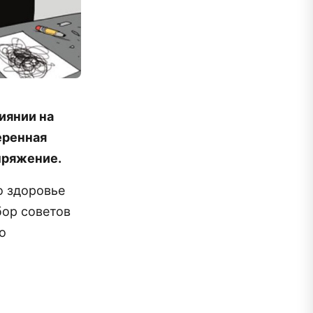
иянии на
еренная
апряжение.
о здоровье
бор советов
о