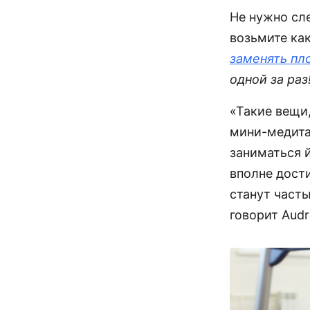
Не нужно сл
возьмите как
заменять пл
одной за раз
«Такие вещи
мини-медита
заниматься 
вполне дост
станут част
говорит Audr