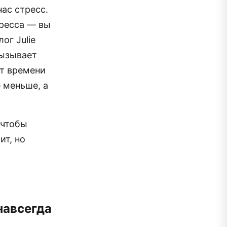
ас стресс.
тресса — вы
ог Julie
вызывает
нт времени
 меньше, а
 чтобы
ит, но
навсегда