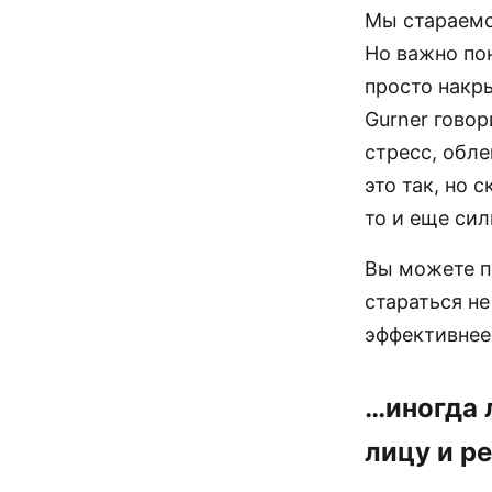
Мы стараемся
Но важно пон
просто накр
Gurner говор
стресс, обле
это так, но
то и еще сил
Вы можете п
стараться не
эффективнее 
…иногда 
лицу и р