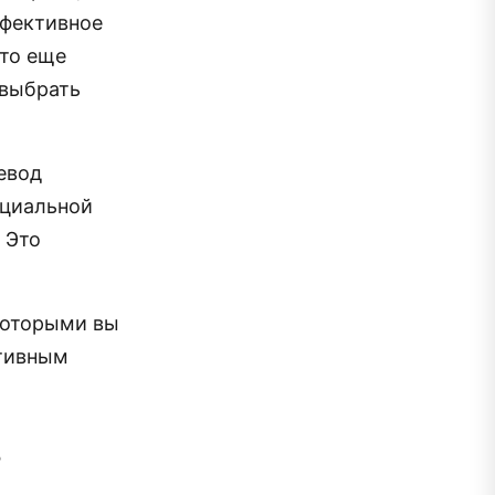
ффективное
это еще
 выбрать
евод
оциальной
 Это
которыми вы
итивным
?