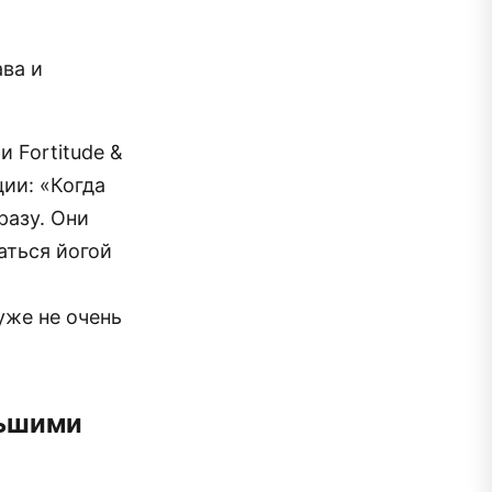
ава и
 Fortitude &
ции: «Когда
разу. Они
аться йогой
уже не очень
льшими