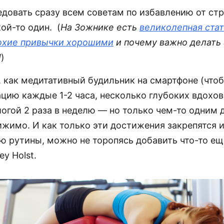
едовать сразу всем советам по избавлению от ст
ой-то один. (
На Зожнике есть
великолепная стат
охие привычки хорошими
и почему важно делать 
!
)
, как медитативный будильник на смартфоне (что
цию каждые 1-2 часа, несколько глубоких вдохов
йогой 2 раза в неделю — но только чем-то одним 
ижимо. И как только эти достижения закрепятся и
ью рутины, можно не торопясь добавить что-то е
ey Holst.