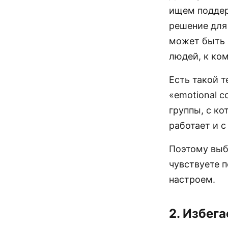
ищем поддер
решение для 
может быть 
людей, к ко
Есть такой 
«emotional 
группы, с ко
работает и 
Поэтому выб
чувствуете 
настроем.
2. Избега