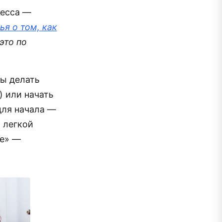
ресса —
ья о том, как
это по
бы делать
) или начать
для начала —
 легкой
ще» —