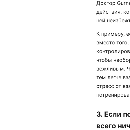
Доктор Gurn
действия, ко
ней неизбеж
К примеру, е
вместо того,
контролиров
чтобы наобо
вежливым. Ч
тем легче вз
стресс от в
потренирова
3. Если 
всего ни