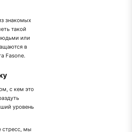
из знакомых
меть такой
 людьми или
ращаются в
a Fasone.
ку
ом, с кем это
раздуть
ьший уровень
 стресс, мы