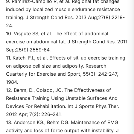
9. Ramírez-Campillo R, et al. Regional fat changes
induced by localized muscle endurance resistance
training. J Strength Cond Res. 2013 Aug;27(8):2219-
24.
10. Vispute SS, et al. The effect of abdominal
exercise on abdominal fat. J Strength Cond Res. 2011
Sep;25(9):2559-64.
11. Katch, F.I., et al. Effects of sit-up exercise training
on adipose cell size and adiposity. Research
Quarterly for Exercise and Sport, 55(3): 242-247,
1984.
12. Behm, D., Colado, JC. The Effectiveness of
Resistance Training Using Unstable Surfaces And
Devices For Rehabilitation. Int J Sports Phys Ther.
2012 Apr; 7(2): 226–241.
13. Anderson KG., Behm DG. Maintenance of EMG
activity and loss of force output with instability. J