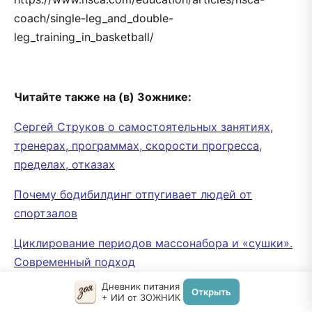
coach/single-leg_and_double-
leg_training_in_basketball/
Читайте также на (в) Зожнике:
Сергей Струков о самостоятельных занятиях,
тренерах, программах, скорости прогресса,
пределах, отказах
Почему бодибилдинг отпугивает людей от
спортзалов
Циклирование периодов массонабора и «сушки».
Современный подход
Дневник питания
Почему кроссфит называют «травмфит»
Открыть
+ ИИ от ЗОЖНИК