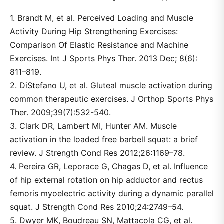
1. Brandt M, et al. Perceived Loading and Muscle
Activity During Hip Strengthening Exercises:
Comparison Of Elastic Resistance and Machine
Exercises. Int J Sports Phys Ther. 2013 Dec; 8(6):
811–819.
2. DiStefano U, et al. Gluteal muscle activation during
common therapeutic exercises. J Orthop Sports Phys
Ther. 2009;39(7):532-540.
3. Clark DR, Lambert MI, Hunter AM. Muscle
activation in the loaded free barbell squat: a brief
review. J Strength Cond Res 2012;26:1169–78.
4. Pereira GR, Leporace G, Chagas D, et al. Influence
of hip external rotation on hip adductor and rectus
femoris myoelectric activity during a dynamic parallel
squat. J Strength Cond Res 2010;24:2749–54.
5. Dwyer MK, Boudreau SN, Mattacola CG, et al.