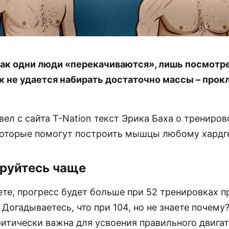
 как одни люди «перекачиваются», лишь посмотре
к не удается набирать достаточно массы – прок
ел с сайта T-Nation текст Эрика Баха о трениро
которые помогут построить мышцы любому хардг
руйтесь чаще
те, прогресс будет больше при 52 тренировках п
 Догадываетесь, что при 104, но не знаете почему
ритически важна для усвоения правильного двига