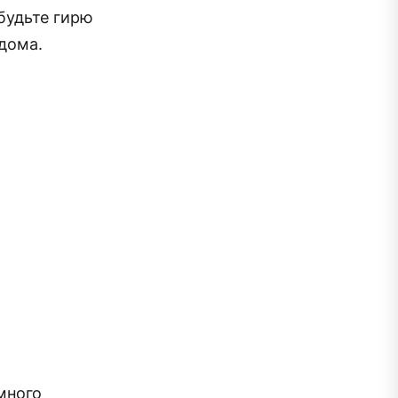
будьте гирю
 дома.
много