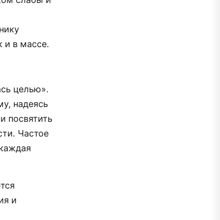
х
хнику
 и в массе.
ась целью».
у, надеясь
 и посвятить
ти. Частое
 каждая
ется
ия и