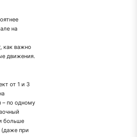
роятнее
зале на
, как важно
ые движения.
кт от 1 и 3
на
я – по одному
овочный
и больше
 (даже при