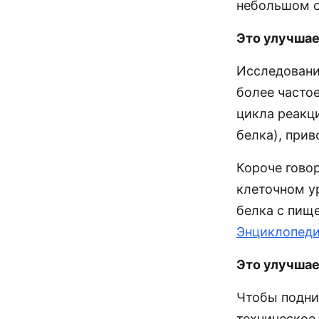
небольшом о
Это улучшае
Исследование 
более частое
цикла реакц
белка), прив
Короче говор
клеточном ур
белка с пищ
Энциклопед
Это улучшае
Чтобы подни
техническое