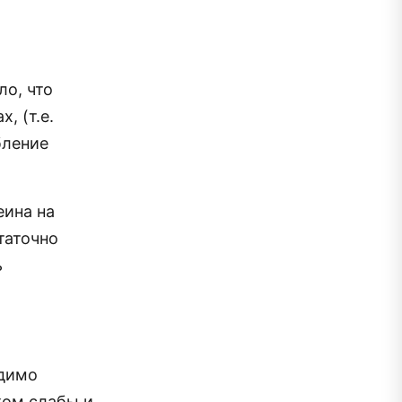
ло, что
, (т.е.
бление
еина на
таточно
ь
одимо
ком слабы и