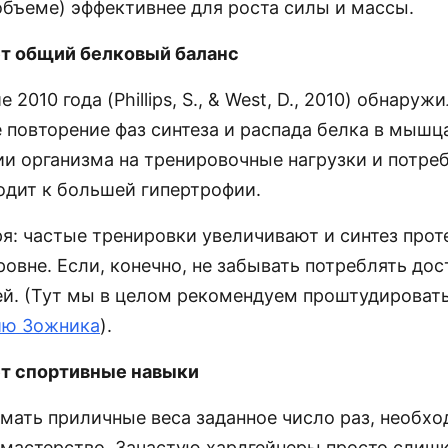
бъеме) эффективнее для роста силы и массы.
т общий белковый баланс
2010 года (Phillips, S., & West, D., 2010) обнаружи
 повторение фаз синтеза и распада белка в мышцах
ии организма на тренировочные нагрузки и потре
одит к большей гипертрофии.
я: частые тренировки увеличивают и синтез прот
овне. Если, конечно, не забывать потреблять дос
ей. (Тут мы в целом рекомендуем проштудироват
ию Зожника
).
т спортивные навыки
мать приличные веса заданное число раз, необх
 мастерство. Зачастую хардгейнеры просто слиш