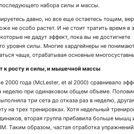
и последующего набора силы и массы.
ируетесь давно, но все еще остаетесь тощим, ве
тоже не особо растет. И не стоит тратить время в 
которые не дадут эффект, пока вы не достигнете
го уровня силы. Многие хардгейнеры не понимают
аться чаще, отрабатывая основные многосуставн
т к росту и силы, и мышечной массы
 2000 года (McLester, et al 2000) сравнивало эффе
в неделю при одинаковом общем объеме. Полови
ыполняла три сета до отказа раз в неделю, друга
ету на трех тренировках. Хотя недельный тренир
динаков, вторая группа прибавила больше мышц 
ПМ. Таким образом, частая отработка упражнений