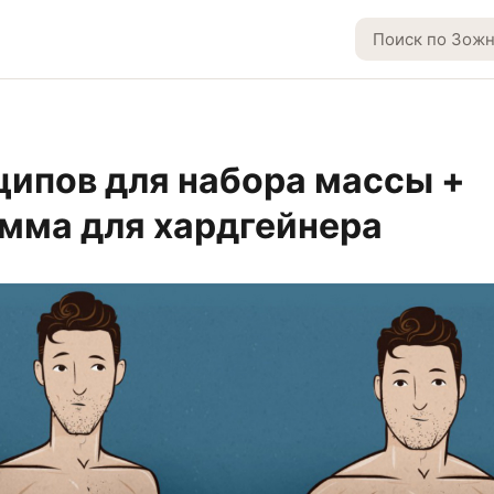
ципов для набора массы +
мма для хардгейнера