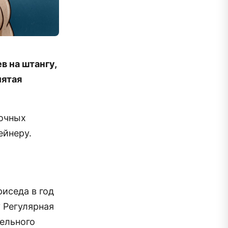
в на штангу,
лятая
вочных
ейнеру.
риседа в год
? Регулярная
тельного