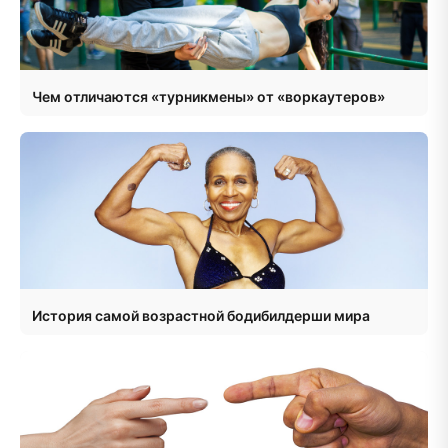
Чем отличаются «турникмены» от «воркаутеров»
История самой возрастной бодибилдерши мира