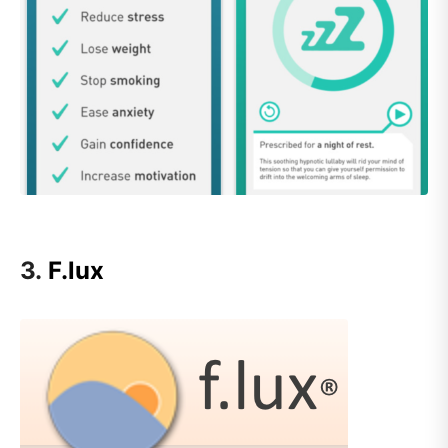
3.
F.lux